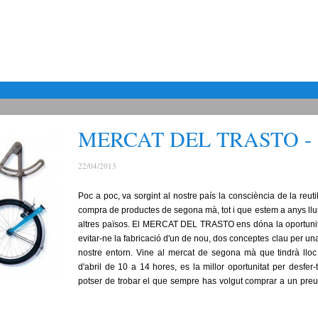
MERCAT DEL TRASTO - 2ª
22/04/2013
Poc a poc, va sorgint al nostre país la consciència de la reutil
compra de productes de segona mà, tot i que estem a anys ll
altres països. El MERCAT DEL TRASTO ens dóna la oportunitat 
evitar-ne la fabricació d'un de nou, dos conceptes clau per 
nostre entorn. Vine al mercat de segona mà que tindrà lloc a
d'abril de 10 a 14 hores, es la millor oportunitat per desfer-
potser de trobar el que sempre has volgut comprar a un preu 