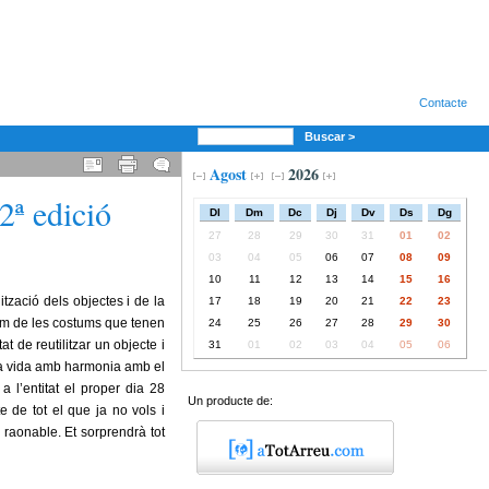
Contacte
Buscar >
Agost
2026
 edició
Dl
Dm
Dc
Dj
Dv
Ds
Dg
27
28
29
30
31
01
02
03
04
05
06
07
08
09
10
11
12
13
14
15
16
ització dels objectes i de la
17
18
19
20
21
22
23
um de les costums que tenen
24
25
26
27
28
29
30
de reutilitzar un objecte i
31
01
02
03
04
05
06
una vida amb harmonia amb el
 l’entitat el proper dia 28
Un producte de:
te de tot el que ja no vols i
raonable. Et sorprendrà tot