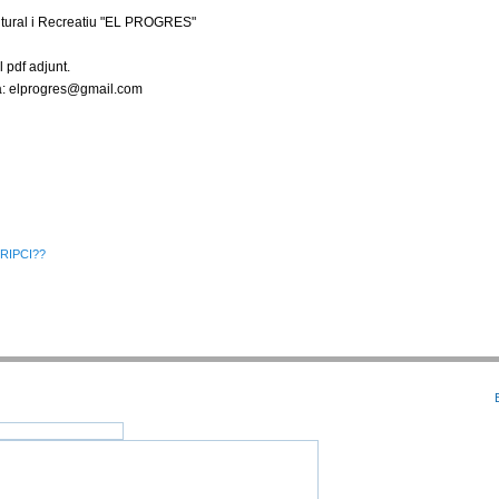
Cultural i Recreatiu "EL PROGRES"
l pdf adjunt.
 a: elprogres@gmail.com
RIPCI??