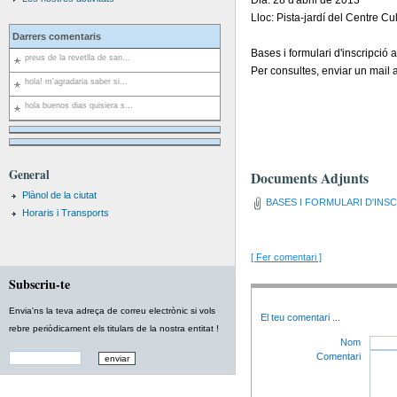
Dia: 28 d'abril de 2013
Lloc: Pista-jardí del Centre 
Darrers comentaris
Bases i formulari d'inscripció a
preus de la revetlla de san...
Per consultes, enviar un mail
hola! m'agradaria saber si...
hola buenos dias quisiera s...
General
Documents Adjunts
Plànol de la ciutat
BASES I FORMULARI D'INSC
Horaris i Transports
[ Fer comentari ]
Subscriu-te
Envia'ns la teva adreça de correu electrònic si vols
El teu comentari
...
rebre periòdicament els titulars de la nostra entitat !
Nom
Comentari