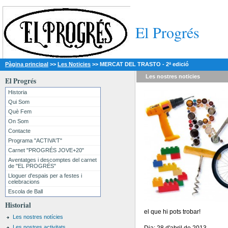
El Progrés
Pàgina principal
>>
Les Noticies
>>
MERCAT DEL TRASTO - 2ª edició
Les nostres
noticies
El Progrés
Historia
Qui Som
Què Fem
On Som
Contacte
Programa "ACTIVA'T"
Carnet "PROGRÉS JOVE+20"
Aventatges i descomptes del carnet
de "EL PROGRÉS"
Lloguer d'espais per a festes i
celebracions
Escola de Ball
Historial
el que hi pots trobar!
Les nostres notícies
Les nostres activitats