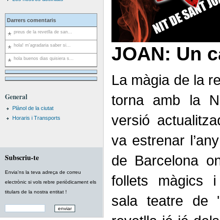
Darrers comentaris
preus de la revetlla de san...
hola! m'agradaria saber si...
JOAN: Un ca
hola buenos dias quisiera s...
La màgia de la rev
General
torna amb la N
Plànol de la ciutat
versió actualitz
Horaris i Transports
va estrenar l’an
Subscriu-te
de Barcelona on
Envia'ns la teva adreça de correu
follets màgics 
electrònic si vols rebre periòdicament els
titulars de la nostra entitat !
sala teatre de