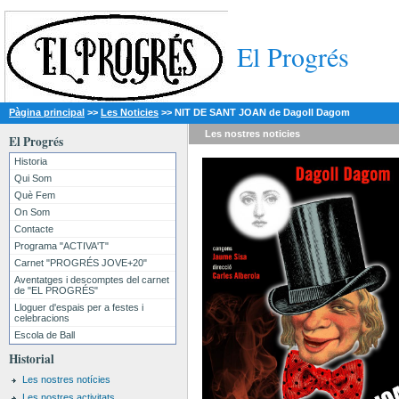
El Progrés
Pàgina principal
>>
Les Noticies
>>
NIT DE SANT JOAN de Dagoll Dagom
Les nostres
noticies
El Progrés
Historia
Qui Som
Què Fem
On Som
Contacte
Programa "ACTIVA'T"
Carnet "PROGRÉS JOVE+20"
Aventatges i descomptes del carnet
de "EL PROGRÉS"
Lloguer d'espais per a festes i
celebracions
Escola de Ball
Historial
Les nostres notícies
Les nostres activitats