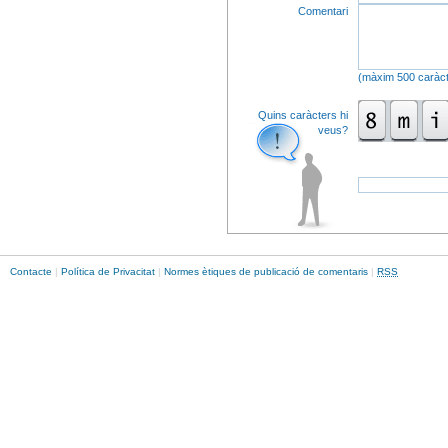
Comentari
(màxim 500 caràct
Quins caràcters hi
veus?
Contacte
|
Política de Privacitat
|
Normes ètiques de publicació de comentaris
|
RSS