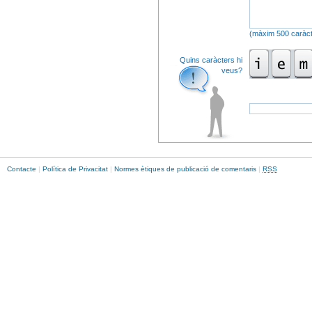
(màxim 500 caràct
Quins caràcters hi
veus?
Contacte
|
Política de Privacitat
|
Normes ètiques de publicació de comentaris
|
RSS