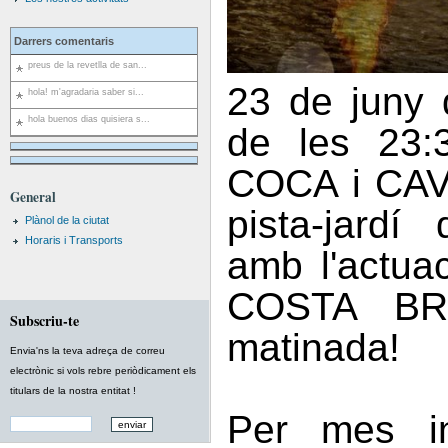
Darrers comentaris
preus de la revetlla de san...
23 de juny 
hola! m'agradaria saber si...
hola buenos dias quisiera s...
de les 23:
COCA i CAVA
General
pista-jardí
Plànol de la ciutat
Horaris i Transports
amb l'actuac
COSTA BR
Subscriu-te
matinada!
Envia'ns la teva adreça de correu
electrònic si vols rebre periòdicament els
titulars de la nostra entitat !
Per mes in