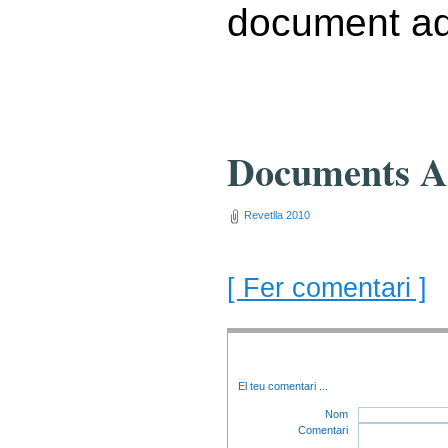
document ad
Documents A
Revetlla 2010
[ Fer comentari ]
El teu comentari
...
Nom
Comentari