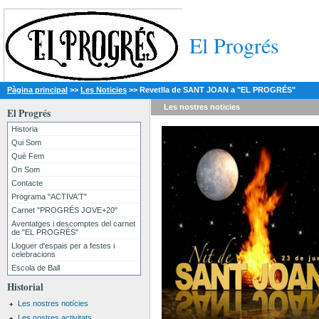
El Progrés
Pàgina principal
>>
Les Noticies
>>
Revetlla de SANT JOAN a "EL PROGRÉS"
Les nostres
noticies
El Progrés
Historia
Qui Som
Què Fem
On Som
Contacte
Programa "ACTIVA'T"
Carnet "PROGRÉS JOVE+20"
Aventatges i descomptes del carnet
de "EL PROGRÉS"
Lloguer d'espais per a festes i
celebracions
Escola de Ball
Historial
Les nostres notícies
Les nostres activitats