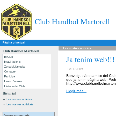
Club Handbol Martorell
Pàgina principal
Les nostres
noticies
Club Handbol Martorell
Ja tenim web!!!
El Club
Instal·lacions
Zona Multimedia
13/11/2009
Contacte
Benvolguts/des amics del Clu
Participa
que ja tenim pàgina web. Pode
Links d'interès
http://www.clubhandbolmartor
Historia del Club
Llegir més...
Historial
Les nostres notícies
Les nostres activitats
Darrers comentaris