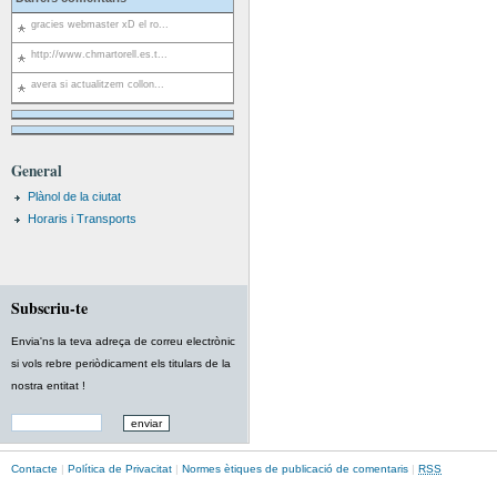
gracies webmaster xD el ro...
http://www.chmartorell.es.t...
avera si actualitzem collon...
General
Plànol de la ciutat
Horaris i Transports
Subscriu-te
Envia'ns la teva adreça de correu electrònic
si vols rebre periòdicament els titulars de la
nostra entitat !
Contacte
|
Política de Privacitat
|
Normes ètiques de publicació de comentaris
|
RSS