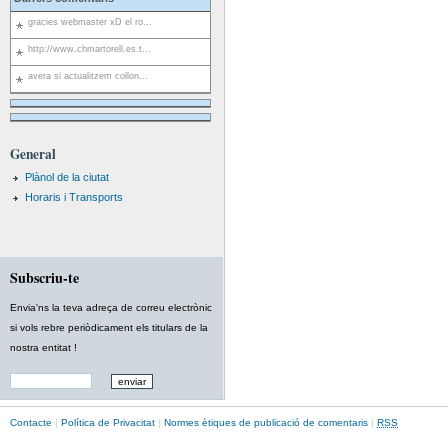
gracies webmaster xD el ro...
http://www.chmartorell.es.t...
avera si actualitzem collon...
General
Plànol de la ciutat
Horaris i Transports
Subscriu-te
Envia'ns la teva adreça de correu electrònic
si vols rebre periòdicament els titulars de la
nostra entitat !
Contacte
|
Política de Privacitat
|
Normes ètiques de publicació de comentaris
|
RSS