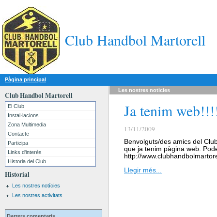
Club Handbol Martorell
Pàgina principal
Les nostres
noticies
Club Handbol Martorell
Ja tenim web!!!
El Club
Instal·lacions
Zona Multimedia
13/11/2009
Contacte
Benvolguts/des amics del Clu
Participa
que ja tenim pàgina web. Pode
Links d'interès
http://www.clubhandbolmartor
Historia del Club
Llegir més...
Historial
Les nostres notícies
Les nostres activitats
Darrers comentaris