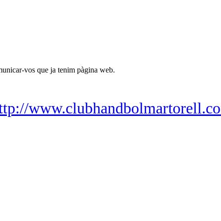
unicar-vos que ja tenim pàgina web.
ttp://www.clubhandbolmartorell.c