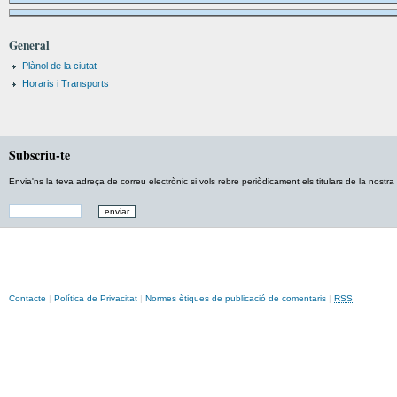
General
Plànol de la ciutat
Horaris i Transports
Subscriu-te
Envia'ns la teva adreça de correu electrònic si vols rebre periòdicament els titulars de la nostra e
Contacte
|
Política de Privacitat
|
Normes ètiques de publicació de comentaris
|
RSS