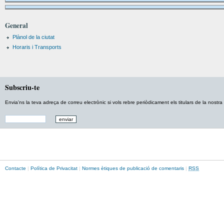
General
Plànol de la ciutat
Horaris i Transports
Subscriu-te
Envia'ns la teva adreça de correu electrònic si vols rebre periòdicament els titulars de la nostra e
Contacte
|
Política de Privacitat
|
Normes ètiques de publicació de comentaris
|
RSS