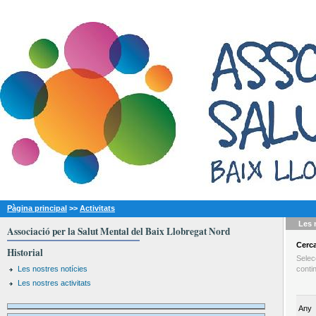
Pàgina principal
>>
Activitats
Les 
Associació per la Salut Mental del Baix Llobregat Nord
Cerc
Historial
Selec
Les nostres notícies
conti
Les nostres activitats
Any