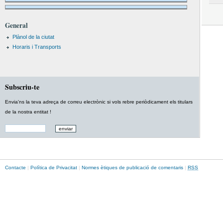
General
Plànol de la ciutat
Horaris i Transports
Subscriu-te
Envia'ns la teva adreça de correu electrònic si vols rebre periòdicament els titulars
de la nostra entitat !
Contacte
|
Política de Privacitat
|
Normes ètiques de publicació de comentaris
|
RSS