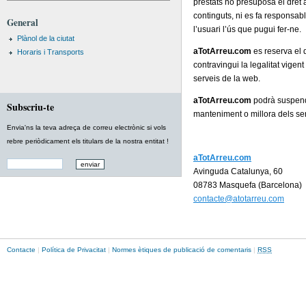
prestats no presuposa el dret 
continguts, ni es fa responsab
General
l’usuari l’ús que pugui fer-ne.
Plànol de la ciutat
aTotArreu.com
es reserva el d
Horaris i Transports
contravingui la legalitat vigen
serveis de la web.
aTotArreu.com
podrà suspendr
Subscriu-te
manteniment o millora dels serv
Envia'ns la teva adreça de correu electrònic si vols
rebre periòdicament els titulars de la nostra entitat !
aTotArreu.com
Avinguda Catalunya, 60
08783 Masquefa (Barcelona)
contacte@atotarreu.com
Contacte
|
Política de Privacitat
|
Normes ètiques de publicació de comentaris
|
RSS