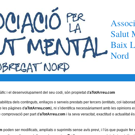
Associ
Salut 
Baix L
Nord
àfic i el desenvolupament del seu codi, són propietat d'
aTotArreu.com
ilitza dels continguts, enllaços o serveis prestats per tercers (entitats, col·labor
e les pàgines d'
aTotArreu.com
), ni s’identifica necessàriament amb les opinions 
 comprovació per part d'
aTotArreu.com
i la seva veracitat, exactitud o actualitat é
om
poden ser modificats, ampliats o suprimits sense avís previ, i l’ús que puguin fer 