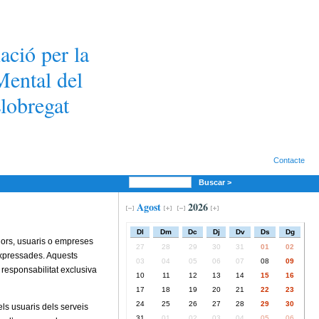
ació per la
Mental del
lobregat
Contacte
Buscar >
Agost
2026
Dl
Dm
Dc
Dj
Dv
Ds
Dg
adors, usuaris o empreses
27
28
29
30
31
01
02
expressades. Aquests
03
04
05
06
07
08
09
s responsabilitat exclusiva
10
11
12
13
14
15
16
17
18
19
20
21
22
23
24
25
26
27
28
29
30
els usuaris dels serveis
31
01
02
03
04
05
06