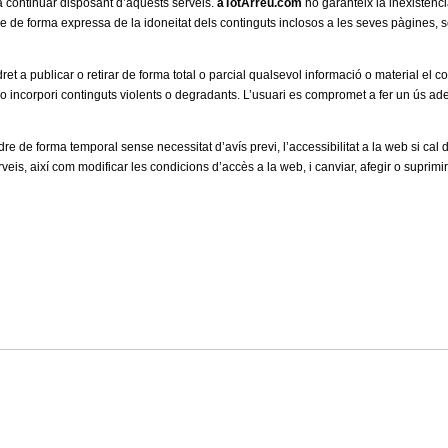
a continuar disposant d’aquests serveis.
aTotArreu.com
no garanteix la inexistènci
le de forma expressa de la idoneitat dels continguts inclosos a les seves pàgines, s
ret a publicar o retirar de forma total o parcial qualsevol informació o material el c
t o incorpori continguts violents o degradants. L’usuari es compromet a fer un ús ad
e de forma temporal sense necessitat d’avís previ, l’accessibilitat a la web si cal
eis, així com modificar les condicions d’accès a la web, i canviar, afegir o suprimir