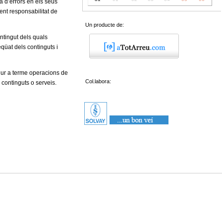
a d’errors en els seus
ent responsabilitat de
Un producte de:
ontingut dels quals
eqüat dels continguts i
 dur a terme operacions de
Col.labora:
 continguts o serveis.