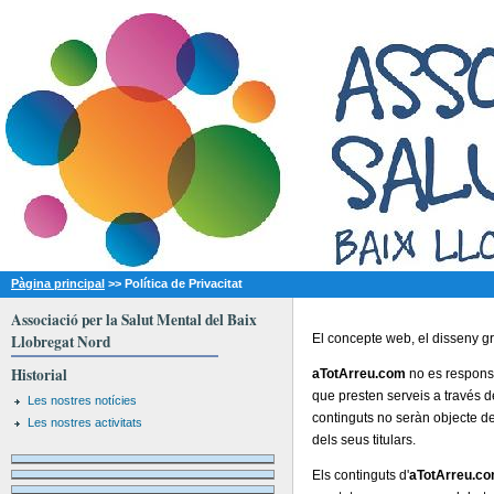
Pàgina principal
>>
Política de Privacitat
Associació per la Salut Mental del Baix
Llobregat Nord
El concepte web, el disseny gr
Historial
aTotArreu.com
no es responsab
que presten serveis a través d
Les nostres notícies
continguts no seràn objecte de
Les nostres activitats
dels seus titulars.
Els continguts d'
aTotArreu.c