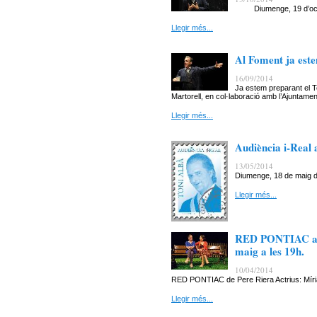
Diumenge, 19 d’octub
Llegir més...
Al Foment ja est
16/09/2014
Ja estem preparant el 
Martorell, en col·laboració amb l’Ajuntament
Llegir més...
Audiència i-Real
13/05/2014
Diumenge, 18 de maig d
Llegir més...
RED PONTIAC arr
maig a les 19h.
10/04/2014
RED PONTIAC de Pere Riera Actrius: Míriam
Llegir més...