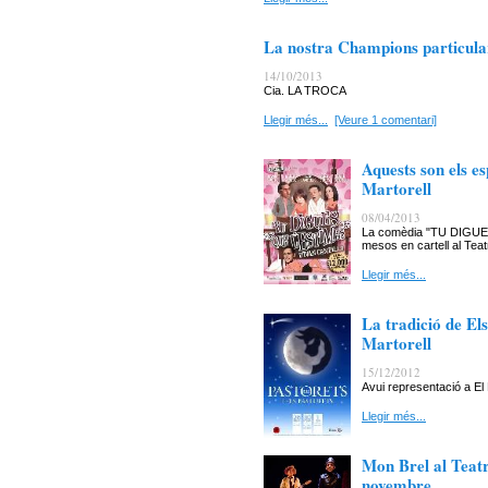
La nostra Champions particular
14/10/2013
Cia. LA TROCA
Llegir més...
[Veure 1 comentari]
Aquests son els e
Martorell
08/04/2013
La comèdia "TU DIGUES
mesos en cartell al Teat
Llegir més...
La tradició de Els
Martorell
15/12/2012
Avui representació a El
Llegir més...
Mon Brel al Teat
novembre.