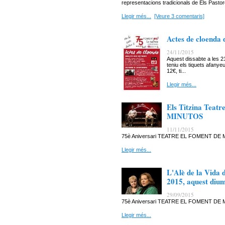
representacions tradicionals de Els Pastore
Llegir més...
[Veure 3 comentaris]
Actes de cloenda 
24/11/2015
Aquest dissabte a les 2
teniu els tiquets afanyeu
12€, ti...
Llegir més...
Els Titzina Tea
MINUTOS
11/11/2015
75è Aniversari TEATRE EL FOMENT D
Llegir més...
L'Alè de la Vida
2015, aquest diu
29/09/2015
75è Aniversari TEATRE EL FOMENT D
Llegir més...