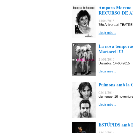
Amparo Moreno en
RECURSO DE 
14/04/2015
75è Aniversari TEAT
Llegir més...
La nova temporad
Martorell !!!
21/01/2015
Dissabte, 14-03-201
Llegir més...
Pulmons amb la C
02/11/2014
diumenge, 16 novembre 
Llegir més...
ESTÚPIDS amb F
13/10/2014