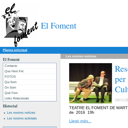
El Foment
Pàgina principal
Les nostres
noticies
El Foment
Res
Contacte
Que Hem Fet
per
FOTOS
Qui Som
Cul
On Som
Què Fem
Links Relacionats
10/11/2
Historial
TEATRE EL FOMENT DE MARTOR
de 2016 19h
Les nostres notícies
Les nostres activitats
Llegir més...