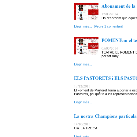
Abonament de la 
12/03/2014
Us recordem que aquest
Llegir més...
[Veure 1 comentari]
FOMENTem el tea
05/03/2014
TEATRE EL FOMENT DE
per tot l'any
Llegir més...
ELS PASTORETS i ELS PASTOFE
17/12/2013
El Foment de Martorell torna a portar a es
Pastofets, pel què fa a les representacions
Llegir més...
La nostra Champions particular
14/10/2013
Cia. LA TROCA
Llegir més...