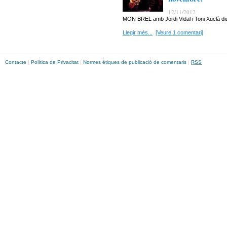
12/11/2012
MON BREL amb Jordi Vidal i Toni Xuclà d
Llegir més...
[Veure 1 comentari]
Contacte
|
Política de Privacitat
|
Normes ètiques de publicació de comentaris
|
RSS