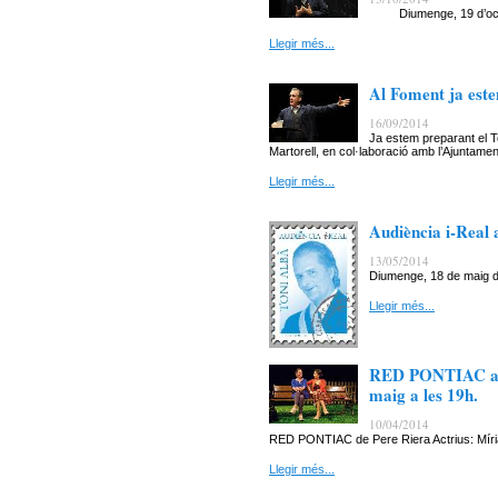
Diumenge, 19 d’octub
Llegir més...
Al Foment ja est
16/09/2014
Ja estem preparant el 
Martorell, en col·laboració amb l’Ajuntament
Llegir més...
Audiència i-Real
13/05/2014
Diumenge, 18 de maig d
Llegir més...
RED PONTIAC arr
maig a les 19h.
10/04/2014
RED PONTIAC de Pere Riera Actrius: Míriam
Llegir més...