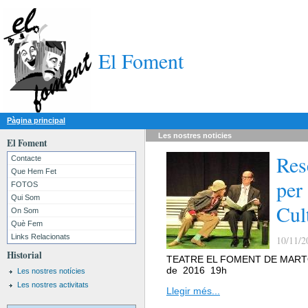
El Foment
Pàgina principal
Les nostres
noticies
El Foment
Res
Contacte
Que Hem Fet
per
FOTOS
Qui Som
Cul
On Som
Què Fem
Links Relacionats
10/11/2
Historial
TEATRE EL FOMENT DE MARTOR
de 2016 19h
Les nostres notícies
Les nostres activitats
Llegir més...