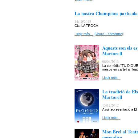
La nostra Champions particular
14/10/2013
Cia. LA TROCA
Llegir més...
[Veure 1 comentari]
Aquests son els e
Martorell
08/04/2013
La comèdia "TU DIGUES
mesos en cartell al Teat
Llegir més...
La tradició de Els
Martorell
15/12/2012
Avui representació a El
Llegir més...
Mon Brel al Teat
novembre.