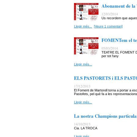
Abonament de la 
12/03/2014
Us recordem que aquest
Llegir més...
[Veure 1 comentari]
FOMENTem el tea
05/03/2014
TEATRE EL FOMENT DE
per tot l'any
Llegir més...
ELS PASTORETS i ELS PASTOFE
17/12/2013
El Foment de Martorell torna a portar a es
Pastofets, pel què fa a les representacions
Llegir més...
La nostra Champions particular
14/10/2013
Cia. LA TROCA
Llegir més...