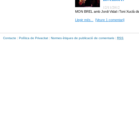
12/11/2012
MON BREL amb Jordi Vidal i Toni Xuclà d
Llegir més...
[Veure 1 comentari]
Contacte
|
Política de Privacitat
|
Normes ètiques de publicació de comentaris
|
RSS