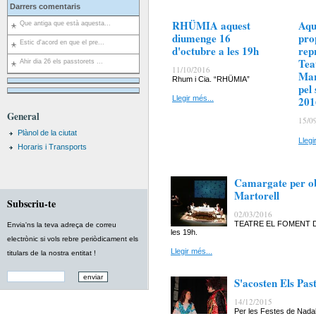
Darrers comentaris
RHÜMIA aquest
Aqu
Que antiga que està aquesta...
diumenge 16
pro
Estic d'acord en que el pre...
d'octubre a les 19h
rep
Tea
Ahir dia 26 els passtorets ...
11/10/2016
Mar
Rhum i Cia. “RHÜMIA”
pel
201
Llegir més...
General
15/0
Plànol de la ciutat
Llegi
Horaris i Transports
Camargate per ob
Martorell
Subscriu-te
02/03/2016
TEATRE EL FOMENT DE 
Envia'ns la teva adreça de correu
les 19h.
electrònic si vols rebre periòdicament els
Llegir més...
titulars de la nostra entitat !
S'acosten Els Past
14/12/2015
Per les Festes de Na