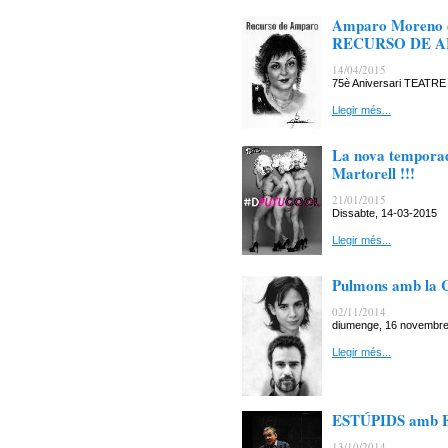
Amparo Moreno en
RECURSO DE 
14/04/2015
75è Aniversari TEAT
Llegir més...
La nova temporad
Martorell !!!
21/01/2015
Dissabte, 14-03-201
Llegir més...
Pulmons amb la C
02/11/2014
diumenge, 16 novembre 
Llegir més...
ESTÚPIDS amb F
13/10/2014