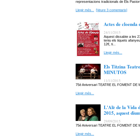
representacions tradicionals de Els Pastore
Llegir més...
[Veure 3 comentaris]
Actes de cloenda 
24/11/2015
Aquest dissabte a les 2
teniu els tiquets afanyeu
12€, ti...
Llegir més...
Els Titzina Tea
MINUTOS
11/11/2015
75è Aniversari TEATRE EL FOMENT D
Llegir més...
L'Alè de la Vida
2015, aquest diu
29/09/2015
75è Aniversari TEATRE EL FOMENT D
Llegir més...