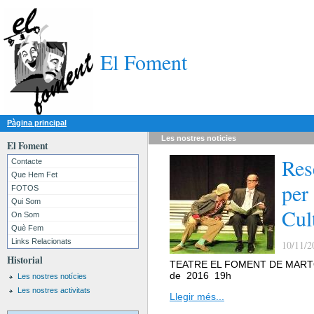
El Foment
Pàgina principal
Les nostres
noticies
El Foment
Res
Contacte
Que Hem Fet
per
FOTOS
Qui Som
Cul
On Som
Què Fem
Links Relacionats
10/11/2
Historial
TEATRE EL FOMENT DE MARTOR
de 2016 19h
Les nostres notícies
Les nostres activitats
Llegir més...