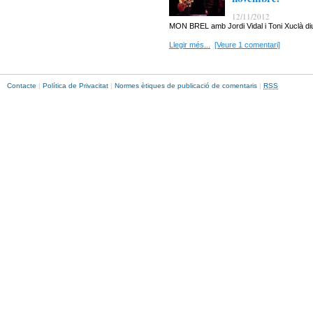
12/11/2012
MON BREL amb Jordi Vidal i Toni Xuclà d
Llegir més...
[Veure 1 comentari]
Contacte
|
Política de Privacitat
|
Normes ètiques de publicació de comentaris
|
RSS