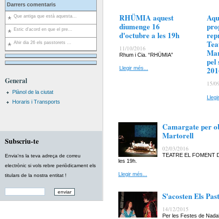
Darrers comentaris
RHÜMIA aquest
Aqu
Que antiga que està aquesta...
diumenge 16
pro
Estic d'acord en que el pre...
d'octubre a les 19h
rep
Tea
Ahir dia 26 els passtorets ...
11/10/2016
Mar
Rhum i Cia. “RHÜMIA”
pel
201
Llegir més...
General
15/0
Plànol de la ciutat
Llegi
Horaris i Transports
Camargate per ob
Martorell
Subscriu-te
02/03/2016
TEATRE EL FOMENT DE 
Envia'ns la teva adreça de correu
les 19h.
electrònic si vols rebre periòdicament els
Llegir més...
titulars de la nostra entitat !
S'acosten Els Past
14/12/2015
Per les Festes de Na