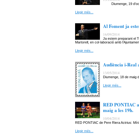
Diumenge, 19 d’octub
Llegir més...
Al Foment ja est
16/09/2014
Ja estem preparant el 
Martorell, en col·laboració amb l’Ajuntament
Llegir més...
Audiència i-Real
13/05/2014
Diumenge, 18 de maig d
Llegir més...
RED PONTIAC arr
maig a les 19h.
10/04/2014
RED PONTIAC de Pere Riera Actrius: Míriam
Llegir més...