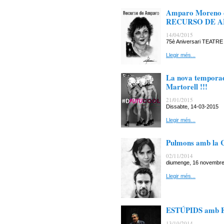
Amparo Moreno en
RECURSO DE 
14/04/2015
75è Aniversari TEAT
Llegir més...
La nova temporad
Martorell !!!
21/01/2015
Dissabte, 14-03-201
Llegir més...
Pulmons amb la C
02/11/2014
diumenge, 16 novembre 
Llegir més...
ESTÚPIDS amb F
13/10/2014