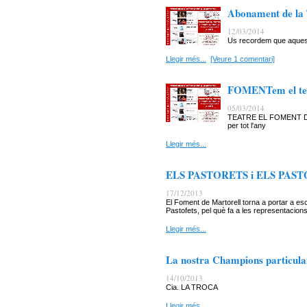
Abonament de la 
12/03/2014
Us recordem que aquest
Llegir més...
[Veure 1 comentari]
FOMENTem el tea
05/03/2014
TEATRE EL FOMENT DE
per tot l'any
Llegir més...
ELS PASTORETS i ELS PASTOFE
17/12/2013
El Foment de Martorell torna a portar a es
Pastofets, pel què fa a les representacions
Llegir més...
La nostra Champions particular
14/10/2013
Cia. LA TROCA
Llegir més...