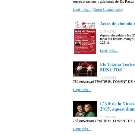
representacions tradicionals de Els Pastore
Llegir més...
[Veure 3 comentaris]
Actes de cloenda 
24/11/2015
Aquest dissabte a les 2
teniu els tiquets afanyeu
12€, ti...
Llegir més...
Els Titzina Tea
MINUTOS
11/11/2015
75è Aniversari TEATRE EL FOMENT D
Llegir més...
L'Alè de la Vida
2015, aquest diu
29/09/2015
75è Aniversari TEATRE EL FOMENT D
Llegir més...