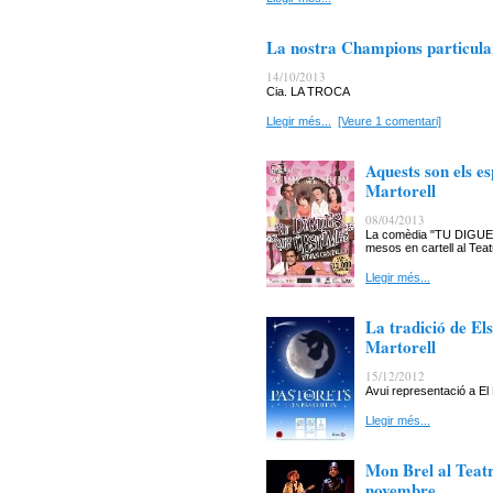
La nostra Champions particular
14/10/2013
Cia. LA TROCA
Llegir més...
[Veure 1 comentari]
Aquests son els e
Martorell
08/04/2013
La comèdia "TU DIGUES
mesos en cartell al Teat
Llegir més...
La tradició de Els
Martorell
15/12/2012
Avui representació a El
Llegir més...
Mon Brel al Teat
novembre.