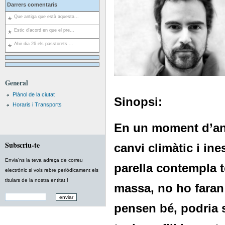
Darrers comentaris
Que antiga que està aquesta...
Estic d'acord en que el pre...
Ahir dia 26 els passtorets ...
General
Plànol de la ciutat
Sinopsi:
Horaris i Transports
En un moment d’ans
Subscriu-te
canvi climàtic i ine
Envia'ns la teva adreça de correu
parella contempla t
electrònic si vols rebre periòdicament els
titulars de la nostra entitat !
massa, no ho faran
pensen bé, podria 