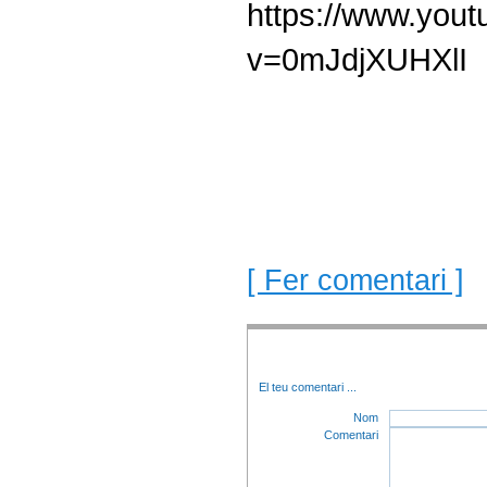
https://www.you
v=0mJdjXUHXlI
[ Fer comentari ]
El teu comentari
...
Nom
Comentari