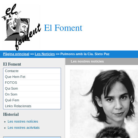
El Foment
Pàgina principal
>>
Les Noticies
>>
Pulmons amb la Cia. Sixto Paz
Les nostres
noticies
El Foment
Contacte
Que Hem Fet
FOTOS
Qui Som
On Som
Què Fem
Links Relacionats
Historial
Les nostres notícies
Les nostres activitats