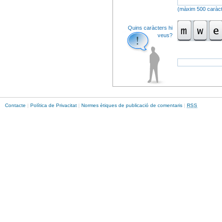
(màxim 500 caràct
Quins caràcters hi
veus?
Contacte
|
Política de Privacitat
|
Normes ètiques de publicació de comentaris
|
RSS