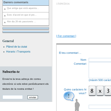
Darrers comentaris
15/09/2016
Que antiga que està aquesta...
Estic d'acord en que el pre...
Ahir dia 26 els passtorets ...
[ Fer comentari ]
General
Plànol de la ciutat
Horaris i Transports
El teu comentari
...
Nom
Comentari
Subscriu-te
Envia'ns la teva adreça de correu
(màxim 500 caràct
electrònic si vols rebre periòdicament els
titulars de la nostra entitat !
Quins caràcters hi
veus?