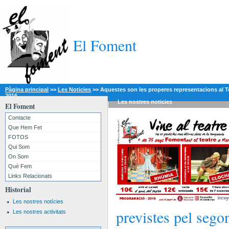
El Foment
Pàgina principal
>>
Les Noticies
>>
Aquestes son les properes representacions al T
2016
Les nostres
noticies
El Foment
Contacte
Que Hem Fet
FOTOS
Qui Som
On Som
Què Fem
Links Relacionats
Historial
Les nostres notícies
previstes pel seg
Les nostres activitats