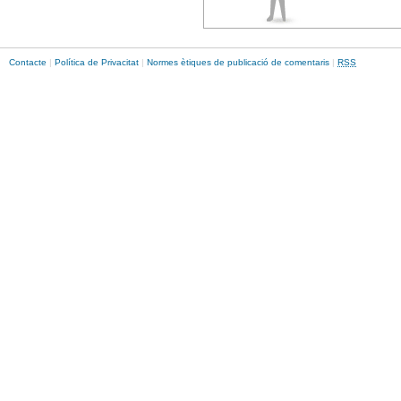
Contacte
|
Política de Privacitat
|
Normes ètiques de publicació de comentaris
|
RSS