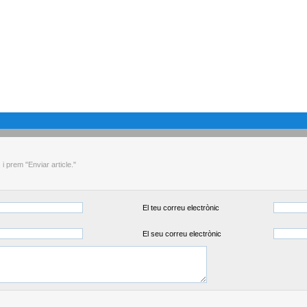
 prem "Enviar article."
El teu correu electrònic
El seu correu electrònic