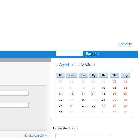
Contacte
Buscar >
Agost
2026
Dl
Dm
Dc
Dj
Dv
Ds
Dg
27
28
29
30
31
01
02
03
04
05
06
07
08
09
10
11
12
13
14
15
16
17
18
19
20
21
22
23
24
25
26
27
28
29
30
31
01
02
03
04
05
06
Un producte de:
Enviar article >