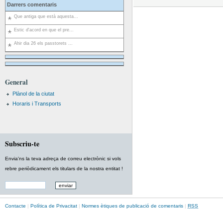
Darrers comentaris
Que antiga que està aquesta...
Estic d'acord en que el pre...
Ahir dia 26 els passtorets ...
General
Plànol de la ciutat
Horaris i Transports
Subscriu-te
Envia'ns la teva adreça de correu electrònic si vols
rebre periòdicament els titulars de la nostra entitat !
Contacte
|
Política de Privacitat
|
Normes ètiques de publicació de comentaris
|
RSS