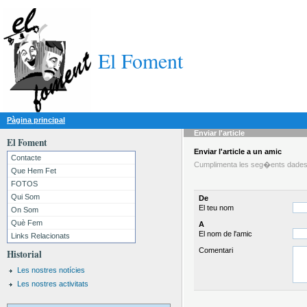
El Foment
Pàgina principal
Enviar l'article
El Foment
Enviar l'article a un amic
Contacte
Cumplimenta les seg�ents dades i
Que Hem Fet
FOTOS
Qui Som
De
El teu nom
On Som
Què Fem
A
El nom de l'amic
Links Relacionats
Comentari
Historial
Les nostres notícies
Les nostres activitats