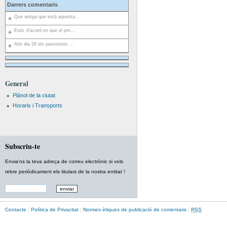
Darrers comentaris
Que antiga que està aquesta...
Estic d'acord en que el pre...
Ahir dia 26 els passtorets ...
General
Plànol de la ciutat
Horaris i Transports
Subscriu-te
Envia'ns la teva adreça de correu electrònic si vols
rebre periòdicament els titulars de la nostra entitat !
Contacte
|
Política de Privacitat
|
Normes ètiques de publicació de comentaris
|
RSS