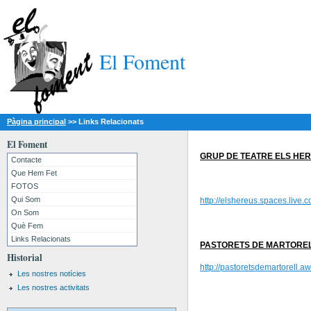
El Foment
Pàgina principal
>>
Links Relacionats
El Foment
GRUP DE TEATRE ELS HE
Contacte
Que Hem Fet
FOTOS
Qui Som
http://elshereus.spaces.live.c
On Som
Què Fem
Links Relacionats
PASTORETS DE MARTORE
Historial
http://pastoretsdemartorell.a
Les nostres notícies
Les nostres activitats