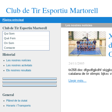
Club de Tir Esportiu Martorell
Pàgina principal
Les nostres
noticies
Club de Tir Esportiu Martorell
X
Qui Som
Què Fem
d
On Som
Contacte
O
Historial
Les nostres notícies
24/11/2005
Les nostres activitats
tir268.doc dfgsdfgjkdhf skjgj
Els nostres resultats
catalana de tir olimpic bjkxc v
Llegir més...
General
Plànol de la ciutat
Horaris i Transports