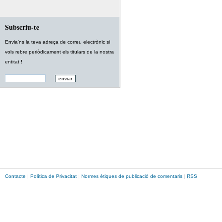
Subscriu-te
Envia'ns la teva adreça de correu electrònic si
vols rebre periòdicament els titulars de la nostra
entitat !
Contacte
|
Política de Privacitat
|
Normes ètiques de publicació de comentaris
|
RSS