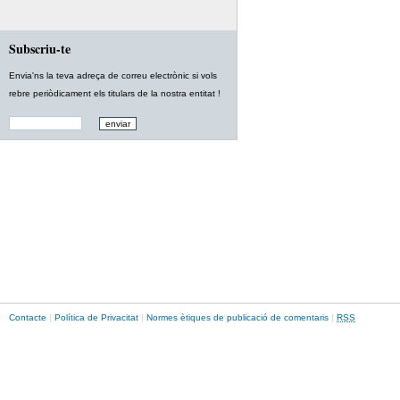
Subscriu-te
Envia'ns la teva adreça de correu electrònic si vols
rebre periòdicament els titulars de la nostra entitat !
Contacte
|
Política de Privacitat
|
Normes ètiques de publicació de comentaris
|
RSS