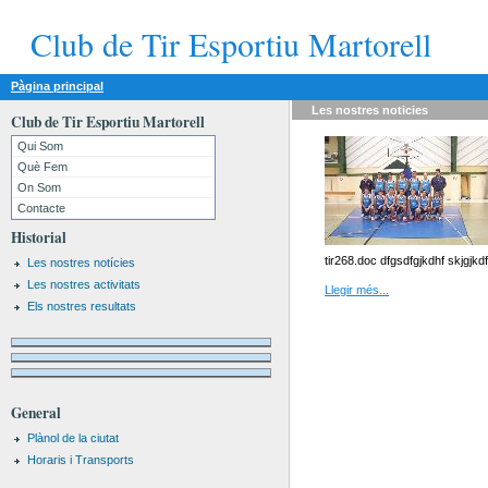
Club de Tir Esportiu Martorell
Pàgina principal
Les nostres
noticies
Club de Tir Esportiu Martorell
Qui Som
Què Fem
On Som
Contacte
Historial
tir268.doc dfgsdfgjkdhf skjgjkd
Les nostres notícies
Les nostres activitats
Llegir més...
Els nostres resultats
General
Plànol de la ciutat
Horaris i Transports