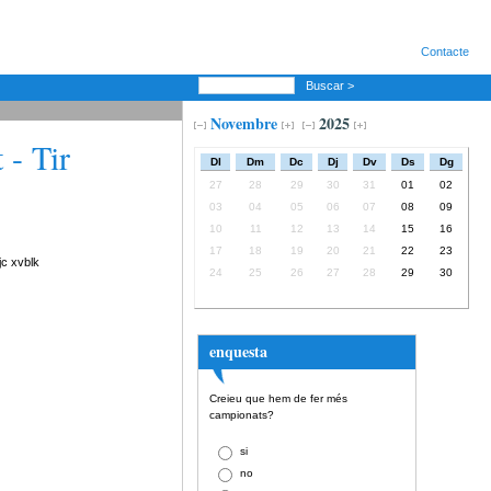
Contacte
Buscar >
Novembre
2025
 - Tir
Dl
Dm
Dc
Dj
Dv
Ds
Dg
27
28
29
30
31
01
02
03
04
05
06
07
08
09
10
11
12
13
14
15
16
17
18
19
20
21
22
23
jc xvblk
24
25
26
27
28
29
30
enquesta
Creieu que hem de fer més
campionats?
si
no