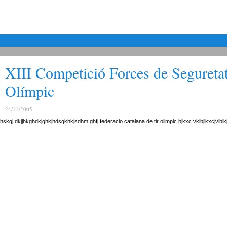
XIII Competició Forces de Seguretat
Olímpic
24/11/2005
fhskgj dkjjhkghdkjghkjhdsgkhkjsdhm ghfj federacio catalana de tir olimpic bjkxc vklbjlkxcjvlblk