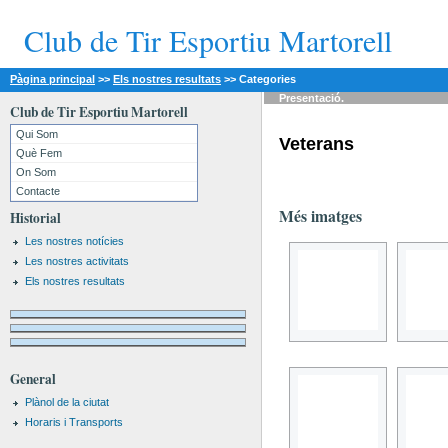
Club de Tir Esportiu Martorell
Pàgina principal
>>
Els nostres resultats
>>
Categories
Presentació.
Club de Tir Esportiu Martorell
Qui Som
Veterans
Què Fem
On Som
Contacte
Més imatges
Historial
Les nostres notícies
Les nostres activitats
Els nostres resultats
General
Plànol de la ciutat
Horaris i Transports