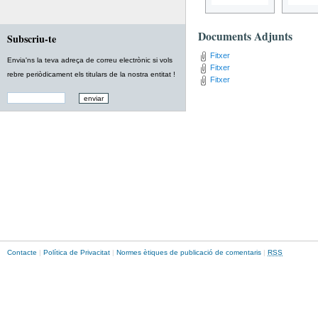
Documents Adjunts
Subscriu-te
Fitxer
Envia'ns la teva adreça de correu electrònic si vols
Fitxer
rebre periòdicament els titulars de la nostra entitat !
Fitxer
Contacte
|
Política de Privacitat
|
Normes ètiques de publicació de comentaris
|
RSS