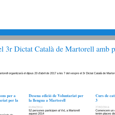
l 3r Dictat Català de Martorell amb 
torell organitzarà el dijous 20 d'abril de 2017 a les 7 del vespre el 3r Dictat Català de Martore
ions per a
Desena edició de Voluntariat per
Curs de cat
ariat per la
la llengua a Martorell
3
01/04/2014
27/02/2014
52 persones participen al VxL a Martorell
Comencem un cur
aquest 2014
tenim places di