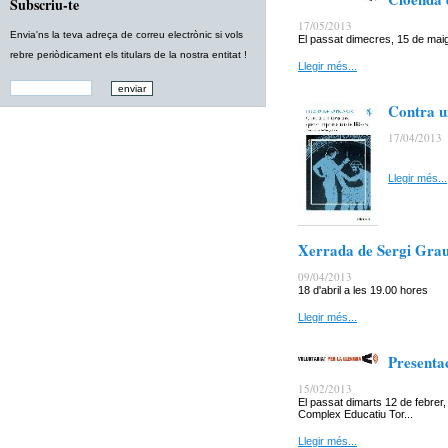
Subscriu-te
17/05/2013
Envia'ns la teva adreça de correu electrònic si vols
El passat dimecres, 15 de maig, 
rebre periòdicament els titulars de la nostra entitat !
Llegir més...
Contra u
17/04/2013
Llegir més...
Xerrada de Sergi Grau 
09/04/2013
18 d'abril a les 19.00 hores
Llegir més...
Presentac
15/02/2013
El passat dimarts 12 de febrer, 
Complex Educatiu Tor...
Llegir més...