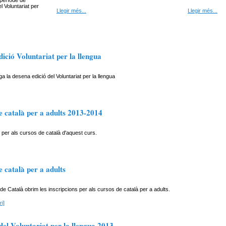
l període de
l Voluntariat per
Llegir més...
Llegir més...
ició Voluntariat per la llengua
a la desena edició del Voluntariat per la llengua
e català per a adults 2013-2014
per als cursos de català d'aquest curs.
 català per a adults
e Català obrim les inscripcions per als cursos de català per a adults.
i]
el Voluntariat per la llengua 2013