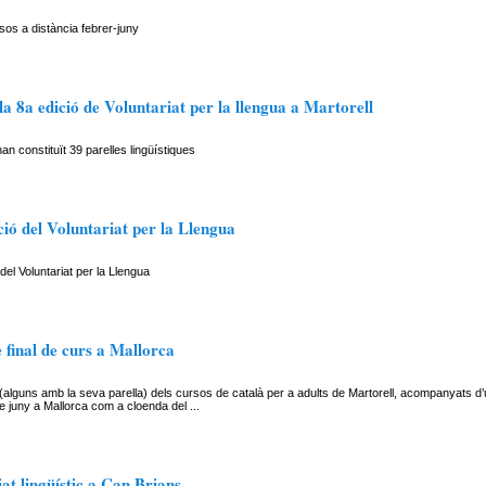
rsos a distància febrer-juny
a 8a edició de Voluntariat per la llengua a Martorell
an constituït 39 parelles lingüístiques
ió del Voluntariat per la Llengua
 del Voluntariat per la Llengua
 final de curs a Mallorca
alguns amb la seva parella) dels cursos de català per a adults de Martorell, acompanyats d’
de juny a Mallorca com a cloenda del ...
at lingüístic a Can Brians