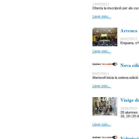
13/02/2012
Oberta la inscripció per als cu
Llegir més...
Arrenca l
06/02/2012
Enguany, s’h
Llegir més...
Nova edic
03/03/2011
Martorell inicia la setena edició
Llegir més...
Viatge de
30/06/2010
28 alumnes (
18, 19 i 20 
Llegir més...
Voluntari