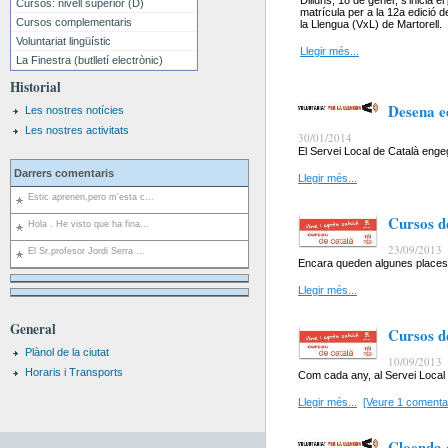
Dilluns, 18 de gener, s’inicia e
Cursos: nivell superior (D)
matrícula per a la 12a edició de
Cursos complementaris
la Llengua (VxL) de Martorell.
Voluntariat lingüístic
Llegir més...
La Finestra (butlletí electrònic)
Historial
Desena ed
Les nostres notícies
Les nostres activitats
30/01/2014
El Servei Local de Català engeg
Darrers comentaris
Llegir més...
Estic aprenen,pero m'esta c...
Cursos d
Hola . He visto que ha fina...
23/09/2013
El Sr.profesor Jordi Serra ...
Encara queden algunes places 
Llegir més...
General
Cursos de
Plànol de la ciutat
10/09/2013
Horaris i Transports
Com cada any, al Servei Local d
Llegir més...
[Veure 1 comentar
Cloenda d