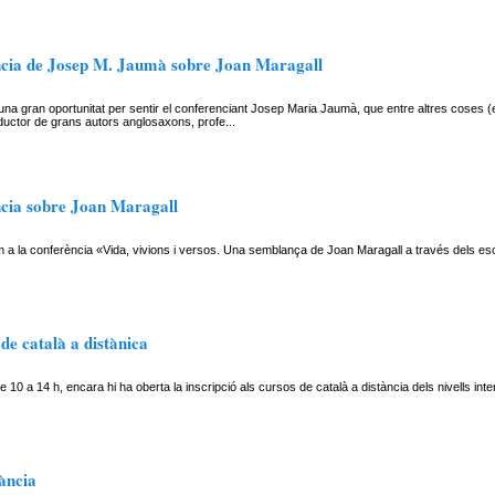
cia de Josep M. Jaumà sobre Joan Maragall
na gran oportunitat per sentir el conferenciant Josep Maria Jaumà, que entre altres coses (es
ductor de grans autors anglosaxons, profe...
cia sobre Joan Maragall
a la conferència «Vida, vivions i versos. Una semblança de Joan Maragall a través dels esc
 de català a distànica
 10 a 14 h, encara hi ha oberta la inscripció als cursos de català a distància dels nivells inte
tància