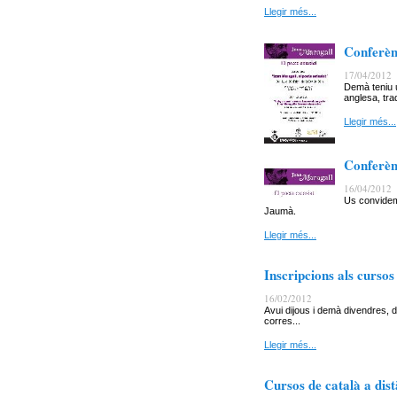
Llegir més...
Conferèn
17/04/2012
Demà teniu u
anglesa, tra
Llegir més...
Conferèn
16/04/2012
Us convidem 
Jaumà.
Llegir més...
Inscripcions als cursos
16/02/2012
Avui dijous i demà divendres, de
corres...
Llegir més...
Cursos de català a dis