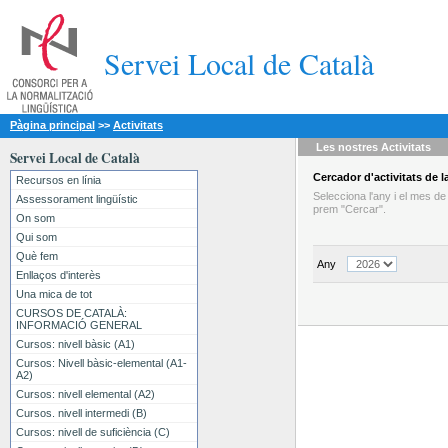
Servei Local de Català
Pàgina principal
>>
Activitats
Les nostres
Activitats
Servei Local de Català
Cercador
d'activitats
de la
Recursos en línia
Selecciona l'any i el mes d
Assessorament lingüístic
prem "Cercar".
On som
Qui som
Què fem
Any
Enllaços d'interès
Una mica de tot
CURSOS DE CATALÀ:
INFORMACIÓ GENERAL
Cursos: nivell bàsic (A1)
Cursos: Nivell bàsic-elemental (A1-
A2)
Cursos: nivell elemental (A2)
Cursos. nivell intermedi (B)
Cursos: nivell de suficiència (C)