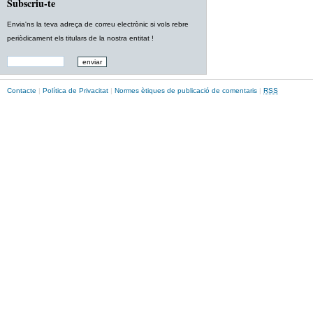
Subscriu-te
Envia'ns la teva adreça de correu electrònic si vols rebre
periòdicament els titulars de la nostra entitat !
Contacte
|
Política de Privacitat
|
Normes ètiques de publicació de comentaris
|
RSS