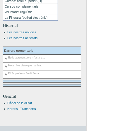
Cursos: nivell superior (D)
Cursos complementaris
Voluntariat lingüístic
La Finestra (butlletí electrònic)
Historial
Les nostres notícies
Les nostres activitats
Darrers comentaris
Estic aprenen,pero m'esta c...
Hola . He visto que ha fina...
El Sr.profesor Jordi Serra ...
General
Plànol de la ciutat
Horaris i Transports