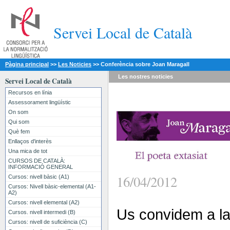
Servei Local de Català
Pàgina principal
>>
Les Noticies
>>
Conferència sobre Joan Maragall
Les nostres
noticies
Servei Local de Català
Recursos en línia
Assessorament lingüístic
On som
Qui som
Què fem
Enllaços d'interès
Una mica de tot
CURSOS DE CATALÀ:
INFORMACIÓ GENERAL
16/04/2012
Cursos: nivell bàsic (A1)
Cursos: Nivell bàsic-elemental (A1-
A2)
Cursos: nivell elemental (A2)
Us convidem a la
Cursos. nivell intermedi (B)
Cursos: nivell de suficiència (C)