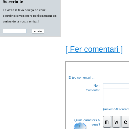
Subscriu-te
Envia'ns la teva adreça de correu
electrònic si vols rebre periòdicament els
titulars de la nostra entitat !
[ Fer comentari ]
El teu comentari
...
Nom
Comentari
(màxim 500 caràct
Quins caràcters hi
veus?