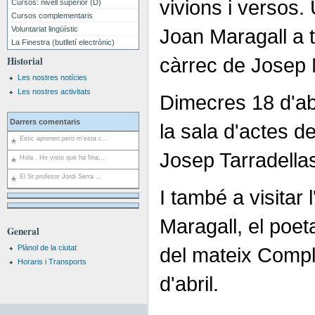
vivions i versos
Cursos: nivell superior (D)
Cursos complementaris
Voluntariat lingüístic
Joan Maragall a t
La Finestra (butlletí electrònic)
càrrec de Josep
Historial
Les nostres notícies
Les nostres activitats
Dimecres 18 d'abr
Darrers comentaris
la sala d'actes d
Estic aprenen,pero m'esta c...
Josep Tarradellas
Hola . He visto que ha fina...
El Sr.profesor Jordi Serra ...
I també a visitar
Maragall, el poeta
General
Plànol de la ciutat
del mateix Comple
Horaris i Transports
d'abril.