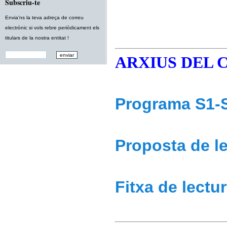
Subscriu-te
Envia'ns la teva adreça de correu
electrònic si vols rebre periòdicament els
titulars de la nostra entitat !
ARXIUS DEL C
Programa S1-
Proposta de l
Fitxa de lectu