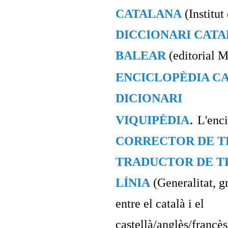
CATALANA
(Institut
DICCIONARI CATA
BALEAR
(editorial M
ENCICLOPÈDIA C
DICIONARI
.
VIQUIPÈDIA
L'enci
CORRECTOR DE T
TRADUCTOR DE T
LÍNIA
(Generalitat, g
entre el català i el
castellà/anglès/francè