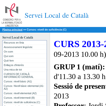
Servei Local de Català
Pàgina principal
>>
Cursos: nivell de suficiència (C)
Servei Local de Català
CURS 2013-
Recursos en línia
Assessorament lingüístic
On som
09-2013 10.00 h
Qui som
Què fem
GRUP 1 (matí):
Enllaços d'interès
Una mica de tot
d'11.30 a 13.30 h
CURSOS DE CATALÀ:
INFORMACIÓ GENERAL
Cursos: nivell bàsic (A1)
Sessió de presen
Cursos: Nivell bàsic-elemental (A1-
A2)
Cursos: nivell elemental (A2)
2013
Cursos. nivell intermedi (B)
Cursos: nivell de suficiència (C)
Professor
: Jordi