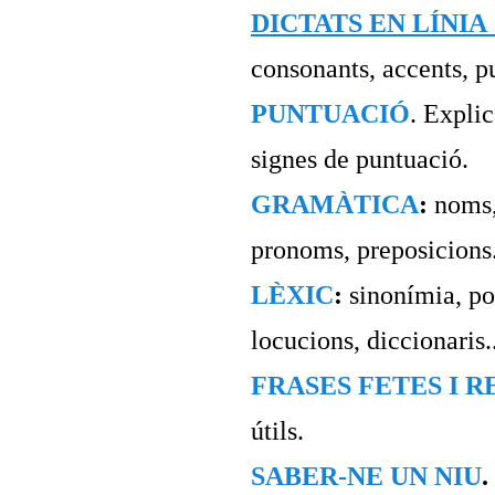
DICTATS EN LÍNIA
consonants, accents, pu
PUNTUACIÓ
. Explic
signes de puntuació.
GRAMÀTICA
:
noms,
pronoms, preposicions.
LÈXIC
:
sinonímia, pol
locucions, diccionaris..
FRASES FETES I 
útils.
SABER-NE UN NIU
.