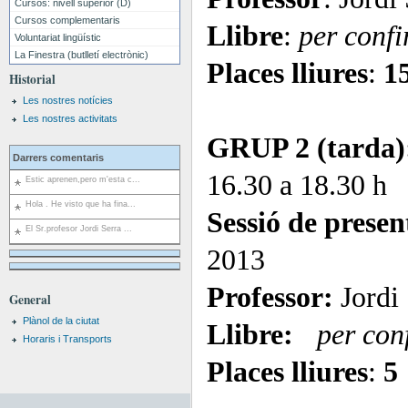
Cursos: nivell superior (D)
Cursos complementaris
Llibre
:
per conf
Voluntariat lingüístic
La Finestra (butlletí electrònic)
Places lliures
:
1
Historial
Les nostres notícies
Les nostres activitats
GRUP 2 (tarda)
Darrers comentaris
16.30 a 18.30 h
Estic aprenen,pero m'esta c...
Hola . He visto que ha fina...
Sessió de presen
El Sr.profesor Jordi Serra ...
2013
Professor:
Jordi
General
Plànol de la ciutat
Llibre:
per con
Horaris i Transports
Places lliures
:
5