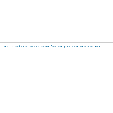
Contacte
|
Política de Privacitat
|
Normes ètiques de publicació de comentaris
|
RSS