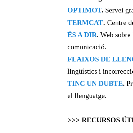
OPTIMOT
.
Servei gra
.
TERMCAT
Centre d
ÉS A DIR
. Web sobre l
comunicació.
FLAIXOS DE LLE
lingüístics i incorrecci
TINC UN DUBTE
.
Pr
el llenguatge.
>>> RECURSOS ÚTI