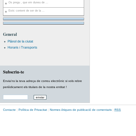
Os pregu , que em duneu de ...
Estic content de ser de la ...
General
Plànol de la ciutat
Horaris i Transports
Subscriu-te
Envia'ns la teva adreça de correu electrònic si vols rebre
periòdicament els titulars de la nostra entitat !
Contacte
|
Política de Privacitat
|
Normes ètiques de publicació de comentaris
|
RSS