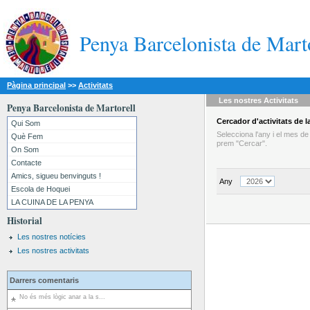
Penya Barcelonista de Mart
Pàgina principal
>>
Activitats
Les nostres
Activitats
Penya Barcelonista de Martorell
Cercador
d'activitats
de la
Qui Som
Selecciona l'any i el mes d
Què Fem
prem "Cercar".
On Som
Contacte
Amics, sigueu benvinguts !
Any
Escola de Hoquei
LA CUINA DE LA PENYA
Historial
Les nostres notícies
Les nostres activitats
Darrers comentaris
No és més lògic anar a la s...