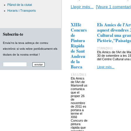
Plànol de la ciutat
Llegir més...
[Veure 1 comentari
Horaris i Transports
XIIIè
Els Amics de l'Ar
Concurs
aquest divendres 
Subscriu-te
de
Cultural una gran 
Pintura
Pictòric,"Paisatg
Envia'ns la teva adreça de correu
Ràpida
27/09/2011
electrònic si vols rebre periòdicament els
de Sant
Els Amics de l'Art de M
titulars de la nostra entitat !
Andreu
30 de setembre a les 19
del Centre Cultural una 
de la
Barca
Llegir més...
13/11/2011
Els Amics
de l'Art de
Martorell us
comunica
que el
proper 26
de
novembre
de 2011 es
portara a
terme el
XIIIè
Concurs de
pintura
ràpida que