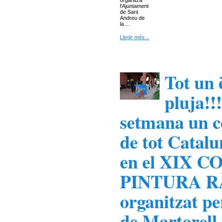
organitza
l'Ajuntament
de Sant
Andreu de
la ...
Llegir més...
Tot un 
pluja!!
setmana un c
de tot Catalu
en el XIX 
PINTURA RÀ
organitzat pe
de Martorell.