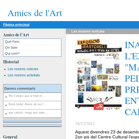
Amics de l'Art
Pàgina principal
Les nostres
noticies
Amics de l'Art
IN
Què Fem
On Som
L'
Qui som?
Historial
"M
Les nostres notícies
PE
Les nostres activitats
PR
Darrers comentaris
EN
Me n'alegro que al final el...
Bona tarda! Abans de res f...
CA
que cabrito, tengo que sabe...
18/12/2011
Aquest divendres 23 de desembre
General
2on pis del Centre Cultural l'expo