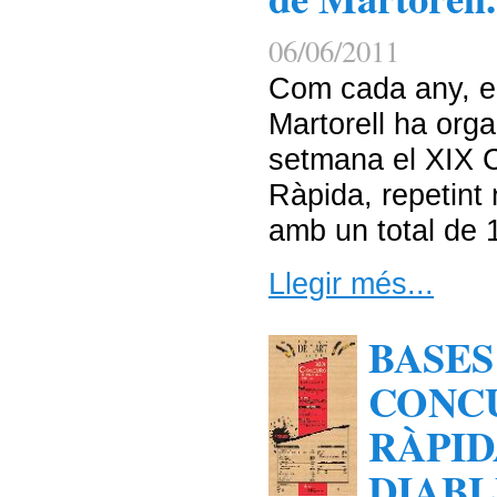
06/06/2011
Com cada any, el
Martorell ha org
setmana el XIX C
Ràpida, repetint 
amb un total de 1
Llegir més...
BASES
CONCU
RÀPID
DIABL