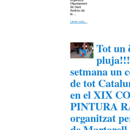
organitza
l'Ajuntament
de Sant
Andreu de
la ...
Llegir més...
Tot un 
pluja!!
setmana un c
de tot Catalu
en el XIX 
PINTURA RÀ
organitzat pe
de Martorell.