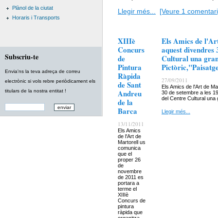
Plànol de la ciutat
Llegir més...
[Veure 1 comentari
Horaris i Transports
XIIIè
Els Amics de l'Ar
Concurs
aquest divendres 
Subscriu-te
de
Cultural una gran 
Pintura
Pictòric,"Paisatg
Envia'ns la teva adreça de correu
Ràpida
27/09/2011
electrònic si vols rebre periòdicament els
de Sant
Els Amics de l'Art de M
titulars de la nostra entitat !
Andreu
30 de setembre a les 19
del Centre Cultural una 
de la
Barca
Llegir més...
13/11/2011
Els Amics
de l'Art de
Martorell us
comunica
que el
proper 26
de
novembre
de 2011 es
portara a
terme el
XIIIè
Concurs de
pintura
ràpida que