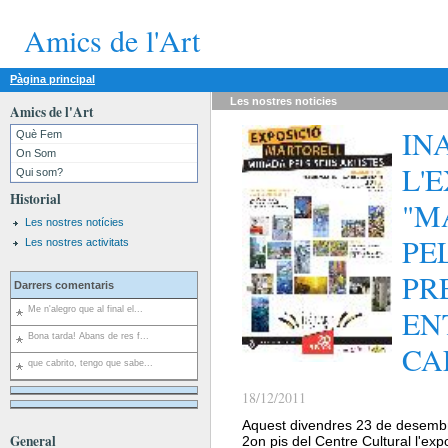
Amics de l'Art
Pàgina principal
Les nostres
noticies
Amics de l'Art
IN
Què Fem
On Som
L'
Qui som?
Historial
"M
Les nostres notícies
PE
Les nostres activitats
PR
Darrers comentaris
EN
Me n'alegro que al final el...
Bona tarda! Abans de res f...
CA
que cabrito, tengo que sabe...
18/12/2011
Aquest divendres 23 de desembre
General
2on pis del Centre Cultural l'expo