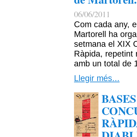
06/06/2011
Com cada any, el
Martorell ha org
setmana el XIX C
Ràpida, repetint 
amb un total de 1
Llegir més...
BASES
CONCU
RÀPID
DIABL