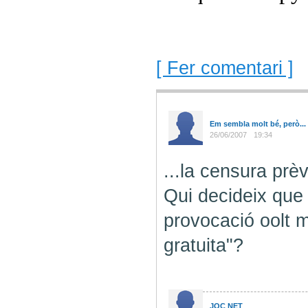
[ Fer comentari ]
Em sembla molt bé, però...
26/06/2007
19:34
...la censura prèv
Qui decideix que 
provocació oolt 
gratuita"?
JOC NET