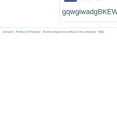
gqwgiwadgBK
Contacte
|
Política de Privacitat
|
Normes ètiques de publicació de comentaris
|
RSS