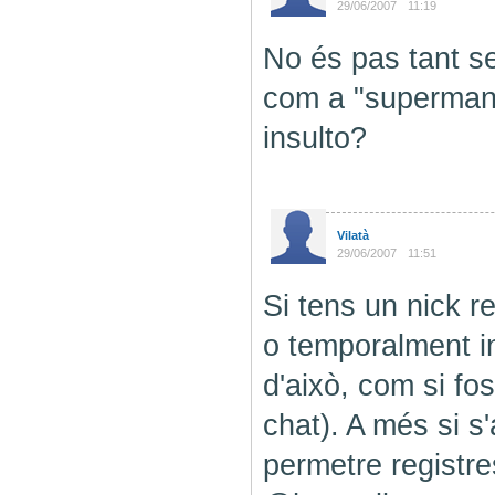
29/06/2007
11:19
No és pas tant sen
com a "superman"
insulto?
Vilatà
29/06/2007
11:51
Si tens un nick r
o temporalment in
d'això, com si fo
chat). A més si s
permetre registr