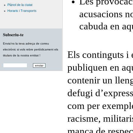
Les provocacio
Plànol de la ciutat
acusacions n
Horaris i Transports
cabuda en aqu
Subscriu-te
Envia'ns la teva adreça de correu
electrònic si vols rebre periòdicament els
Els continguts i
titulars de la nostra entitat !
publiquen en aqu
contenir un llen
defugi d’express
com per exemple
racisme, militar
manca de respect