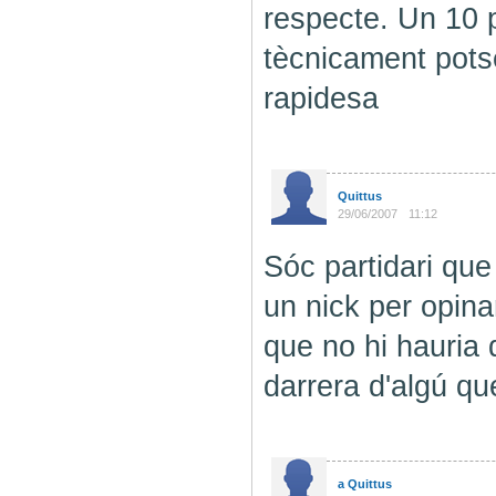
respecte. Un 10 p
tècnicament potse
rapidesa
Quittus
29/06/2007
11:12
Sóc partidari qu
un nick per opin
que no hi hauria 
darrera d'algú que
a Quittus