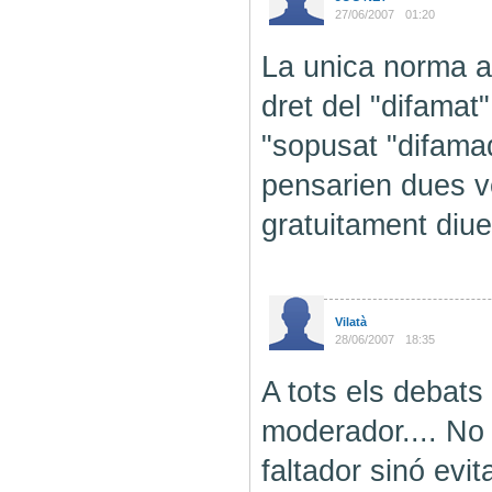
27/06/2007
01:20
La unica norma ac
dret del "difamat
"sopusat "difama
pensarien dues v
gratuitament diu
Vilatà
28/06/2007
18:35
A tots els debats
moderador.... No 
faltador sinó evita