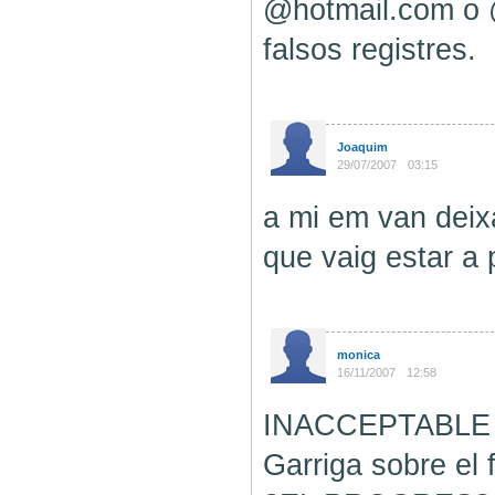
@hotmail.com o @
falsos registres.
Joaquim
29/07/2007
03:15
a mi em van deixa
que vaig estar a 
monica
16/11/2007
12:58
INACCEPTABLE es 
Garriga sobre el 