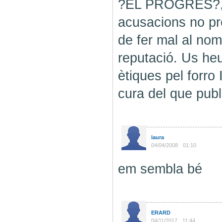
?EL PROGRES?, j
acusacions no pro
de fer mal al nom
reputació. Us he
ètiques pel forro
cura del que publ
laura
04/04/2008
01:10
em sembla bé
ERARD
04/11/2017
11:44