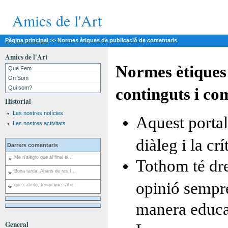
Amics de l'Art
Pàgina principal
>>
Normes ètiques de publicació de comentaris
Amics de l'Art
Normes ètiques 
Què Fem
On Som
Qui som?
continguts i co
Historial
Les nostres notícies
Aquest portal
Les nostres activitats
diàleg i la cr
Darrers comentaris
Me n'alegro que al final el...
Tothom té dre
Bona tarda! Abans de res f...
opinió sempre
que cabrito, tengo que sabe...
manera educa
General