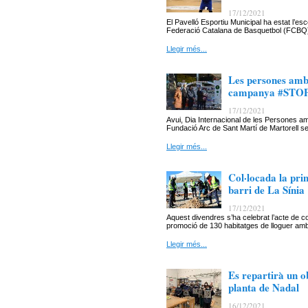
17/12/2021
El Pavelló Esportiu Municipal ha estat l’e
Federació Catalana de Basquetbol (FCBQ) h
Llegir més...
Les persones amb 
campanya #STOPL
17/12/2021
Avui, Dia Internacional de les Persones am
Fundació Arc de Sant Martí de Martorell
Llegir més...
Col·locada la pri
barri de La Sínia
17/12/2021
Aquest divendres s’ha celebrat l’acte de col
promoció de 130 habitatges de lloguer amb
Llegir més...
Es repartirà un ob
planta de Nadal
16/12/2021