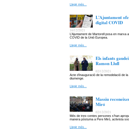
Llegir més...
L’Ajuntament ofer
digital COVID
16/12/2021
L’Ajuntament de Martorell posa en marxa aqu
COVID de la Unió Europea.
Llegir més...
Els infants gaude
Ramon Llull
02/12/2021
Acte d’inauguració de la remodelació de la
diumenge.
Llegir més...
Massiu reconeixem
Miró
02/12/2021
Més de tres-centes persones s’han apropat
manera pòstuma a Pere Miró, activista soci
Llegir més...