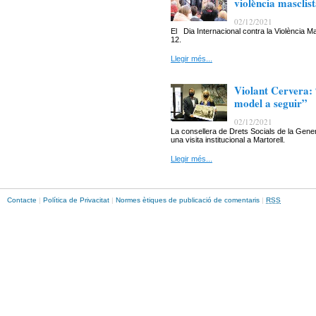
violència masclis
02/12/2021
El Dia Internacional contra la Violència
12.
Llegir més...
Violant Cervera: 
model a seguir”
02/12/2021
La consellera de Drets Socials de la Gener
una visita institucional a Martorell.
Llegir més...
Contacte
|
Política de Privacitat
|
Normes ètiques de publicació de comentaris
|
RSS