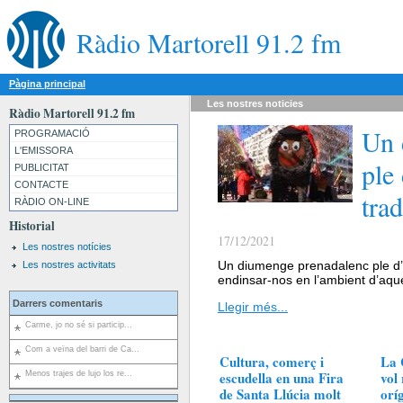
Ràdio Martorell 91.2 fm
Pàgina principal
Les nostres
noticies
Ràdio Martorell 91.2 fm
Un 
PROGRAMACIÓ
L'EMISSORA
ple 
PUBLICITAT
CONTACTE
trad
RÀDIO ON-LINE
Historial
17/12/2021
Les nostres notícies
Un diumenge prenadalenc ple d’a
Les nostres activitats
endinsar-nos en l’ambient d’aqu
Darrers comentaris
Llegir més...
Carme, jo no sé si particip...
Com a veïna del barri de Ca...
Cultura, comerç i
La 
escudella en una Fira
vol
Menos trajes de lujo los re...
de Santa Llúcia molt
orí