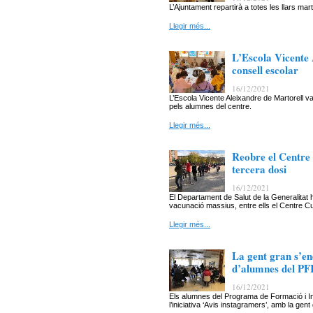
L’Ajuntament repartirà a totes les llars m
Llegir més...
L’Escola Vicente
consell escolar
16/12/2021
L’Escola Vicente Aleixandre de Martorell va
pels alumnes del centre.
Llegir més...
Reobre el Centre 
tercera dosi
16/12/2021
El Departament de Salut de la Generalitat
vacunació massius, entre ells el Centre Cul
Llegir més...
La gent gran s’en
d’alumnes del PF
16/12/2021
Els alumnes del Programa de Formació i In
l’iniciativa ‘Avis instagramers’, amb la gent 