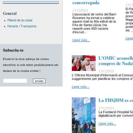
concorreguda
17/1
El Pa
17/12/2021
General
de Re
L’associació de veïns del Barri
previ
Rosanes ha tornat a celebrar
Mages
Plànol de la ciutat
aquest matí la 40a edició de la
prope
Fira de Santa Llúcia i ha
Horaris i Transports
preté
repartit unes 600 racions
els ..
d’escud...
Llegi
Llegir més...
Subscriu-te
L’OMIC aconsella
Envia'ns la teva adreça de correu
compres de Nada
electrònic si vols rebre periòdicament els
17/12/2021
titulars de la nostra entitat !
L’ Oficina Municipal d’Informació al Cons
suggeriments per planificar les compres d’.
Llegir més...
La FHSJDM es con
17/12/2021
La Fundació Hospital S
digitalització per conve
Llegir més...