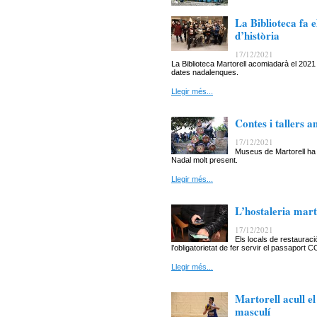
La Biblioteca fa e
d’història
17/12/2021
La Biblioteca Martorell acomiadarà el 2021 
dates nadalenques.
Llegir més...
Contes i tallers 
17/12/2021
Museus de Martorell ha
Nadal molt present.
Llegir més...
L’hostaleria mart
17/12/2021
Els locals de restaurac
l’obligatorietat de fer servir el passaport C
Llegir més...
Martorell acull e
masculí