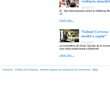
violència masclis
02/12/2021
El Dia Internacional contra la Violència
12.
Llegir més...
Violant Cervera: 
model a seguir”
02/12/2021
La consellera de Drets Socials de la Gener
una visita institucional a Martorell.
Llegir més...
Contacte
|
Política de Privacitat
|
Normes ètiques de publicació de comentaris
|
RSS