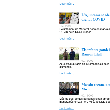
Llegir més...
L’Ajuntament ofer
digital COVID
16/12/2021
L’Ajuntament de Martorell posa en marxa aqu
COVID de la Unió Europea.
Llegir més...
Els infants gaude
Ramon Llull
02/12/2021
Acte d’inauguració de la remodelació de la
diumenge.
Llegir més...
Massiu reconeixem
Miró
02/12/2021
Més de tres-centes persones s’han apropat
manera pòstuma a Pere Miró, activista soci
Llegir més...