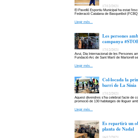
17/12/2021
El Pavelló Esportiu Municipal ha estat l’e
Federació Catalana de Basquetbol (FCBQ) h
Llegir més...
Les persones amb 
campanya #STOPL
17/12/2021
Avui, Dia Internacional de les Persones am
Fundació Arc de Sant Martí de Martorell
Llegir més...
Col·locada la pri
barri de La Sínia
17/12/2021
Aquest divendres s’ha celebrat l’acte de col
promoció de 130 habitatges de lloguer amb
Llegir més...
Es repartirà un ob
planta de Nadal
16/12/2021