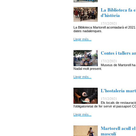
La Biblioteca fa e
d’història
17/12/2021
La Biblioteca Martorell acomiadarà el 2021 
dates nadalenques.
Llegir més...
Contes i tallers 
17/12/2021
Museus de Martorell ha
Nadal molt present.
Llegir més...
L’hostaleria mart
17/12/2021
Els locals de restaurac
l’obligatorietat de fer servir el passaport C
Llegir més...
Martorell acull e
masculí