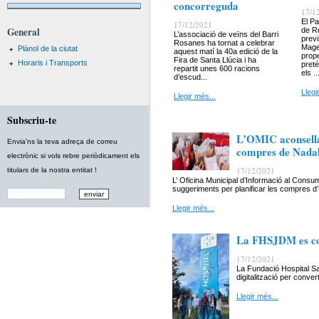
concorreguda
17/1
El Pa
17/12/2021
General
de Re
L’associació de veïns del Barri
previ
Rosanes ha tornat a celebrar
Mages
Plànol de la ciutat
aquest matí la 40a edició de la
prope
Fira de Santa Llúcia i ha
Horaris i Transports
preté
repartit unes 600 racions
els ..
d’escud...
Llegi
Llegir més...
Subscriu-te
L’OMIC aconsella
Envia'ns la teva adreça de correu
compres de Nada
electrònic si vols rebre periòdicament els
17/12/2021
titulars de la nostra entitat !
L’ Oficina Municipal d’Informació al Cons
suggeriments per planificar les compres d’.
Llegir més...
La FHSJDM es con
17/12/2021
La Fundació Hospital S
digitalització per conve
Llegir més...