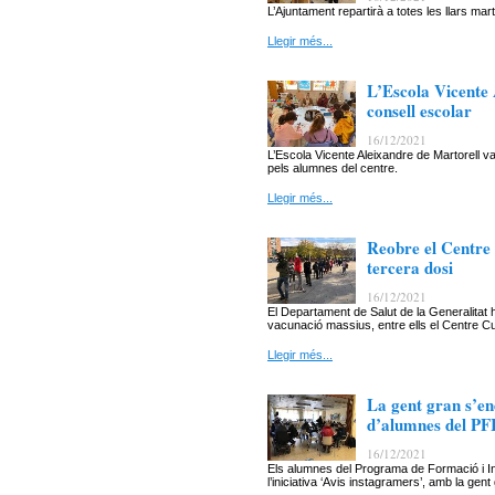
L’Ajuntament repartirà a totes les llars m
Llegir més...
L’Escola Vicente
consell escolar
16/12/2021
L’Escola Vicente Aleixandre de Martorell va
pels alumnes del centre.
Llegir més...
Reobre el Centre 
tercera dosi
16/12/2021
El Departament de Salut de la Generalitat
vacunació massius, entre ells el Centre Cul
Llegir més...
La gent gran s’en
d’alumnes del PF
16/12/2021
Els alumnes del Programa de Formació i In
l’iniciativa ‘Avis instagramers’, amb la gent 