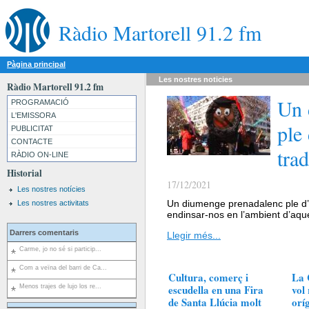
Ràdio Martorell 91.2 fm
Pàgina principal
Les nostres
noticies
Ràdio Martorell 91.2 fm
Un 
PROGRAMACIÓ
L'EMISSORA
ple 
PUBLICITAT
CONTACTE
trad
RÀDIO ON-LINE
Historial
17/12/2021
Les nostres notícies
Un diumenge prenadalenc ple d’a
Les nostres activitats
endinsar-nos en l’ambient d’aqu
Darrers comentaris
Llegir més...
Carme, jo no sé si particip...
Com a veïna del barri de Ca...
Cultura, comerç i
La 
escudella en una Fira
vol
Menos trajes de lujo los re...
de Santa Llúcia molt
orí