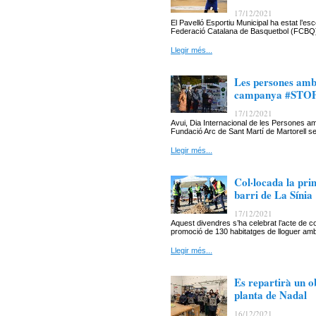
17/12/2021
El Pavelló Esportiu Municipal ha estat l’e
Federació Catalana de Basquetbol (FCBQ) h
Llegir més...
Les persones amb 
campanya #STOPL
17/12/2021
Avui, Dia Internacional de les Persones am
Fundació Arc de Sant Martí de Martorell
Llegir més...
Col·locada la pri
barri de La Sínia
17/12/2021
Aquest divendres s’ha celebrat l’acte de col
promoció de 130 habitatges de lloguer amb
Llegir més...
Es repartirà un ob
planta de Nadal
16/12/2021