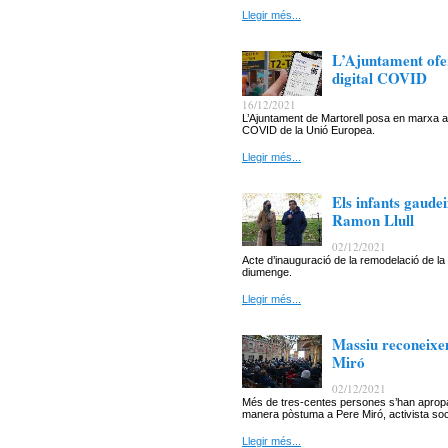
Llegir més...
L’Ajuntament ofer
digital COVID
16/12/2021
L’Ajuntament de Martorell posa en marxa aqu
COVID de la Unió Europea.
Llegir més...
Els infants gaude
Ramon Llull
02/12/2021
Acte d’inauguració de la remodelació de la
diumenge.
Llegir més...
Massiu reconeixem
Miró
02/12/2021
Més de tres-centes persones s’han apropat
manera pòstuma a Pere Miró, activista soci
Llegir més...