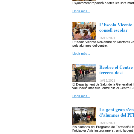
L’Ajuntament repartirà a totes les llars m
Llegir més...
L’Escola Vicente
consell escolar
16/12/2021
L’Escola Vicente Aleixandre de Martorell va
pels alumnes del centre.
Llegir més...
Reobre el Centre 
tercera dosi
16/12/2021
El Departament de Salut de la Generalitat
vacunació massius, entre ells el Centre Cul
Llegir més...
La gent gran s’en
d’alumnes del PF
16/12/2021
Els alumnes del Programa de Formació i In
l’iniciativa ‘Avis instagramers’, amb la gent 