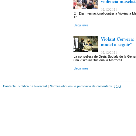
violència masclis
02/12/2021
El Dia Internacional contra la Violència
12.
Llegir més...
Violant Cervera: 
model a seguir”
02/12/2021
La consellera de Drets Socials de la Gener
una visita institucional a Martorell.
Llegir més...
Contacte
|
Política de Privacitat
|
Normes ètiques de publicació de comentaris
|
RSS