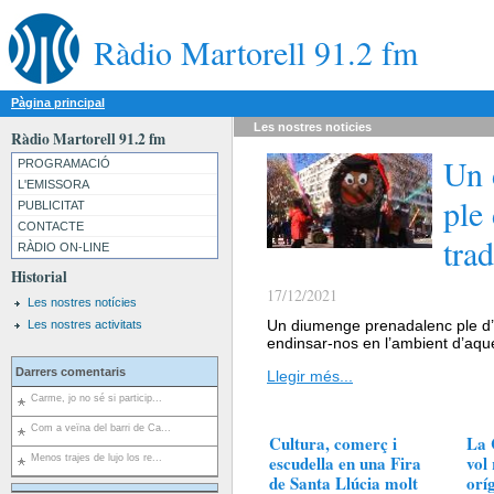
Ràdio Martorell 91.2 fm
Pàgina principal
Les nostres
noticies
Ràdio Martorell 91.2 fm
Un 
PROGRAMACIÓ
L'EMISSORA
ple 
PUBLICITAT
CONTACTE
trad
RÀDIO ON-LINE
Historial
17/12/2021
Les nostres notícies
Un diumenge prenadalenc ple d’a
Les nostres activitats
endinsar-nos en l’ambient d’aqu
Darrers comentaris
Llegir més...
Carme, jo no sé si particip...
Com a veïna del barri de Ca...
Cultura, comerç i
La 
escudella en una Fira
vol
Menos trajes de lujo los re...
de Santa Llúcia molt
orí