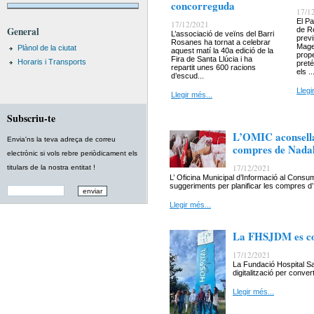
concorreguda
17/1
El Pa
17/12/2021
General
de Re
L’associació de veïns del Barri
previ
Rosanes ha tornat a celebrar
Mages
Plànol de la ciutat
aquest matí la 40a edició de la
prope
Fira de Santa Llúcia i ha
Horaris i Transports
preté
repartit unes 600 racions
els ..
d’escud...
Llegi
Llegir més...
Subscriu-te
L’OMIC aconsella
Envia'ns la teva adreça de correu
compres de Nada
electrònic si vols rebre periòdicament els
17/12/2021
titulars de la nostra entitat !
L’ Oficina Municipal d’Informació al Cons
suggeriments per planificar les compres d’.
Llegir més...
La FHSJDM es con
17/12/2021
La Fundació Hospital S
digitalització per conve
Llegir més...