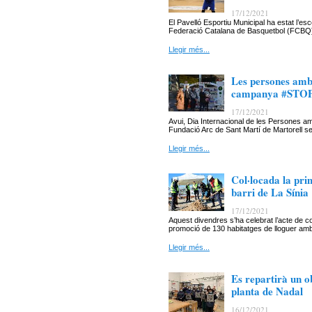
17/12/2021
El Pavelló Esportiu Municipal ha estat l’e
Federació Catalana de Basquetbol (FCBQ) h
Llegir més...
Les persones amb 
campanya #STOPL
17/12/2021
Avui, Dia Internacional de les Persones am
Fundació Arc de Sant Martí de Martorell
Llegir més...
Col·locada la pri
barri de La Sínia
17/12/2021
Aquest divendres s’ha celebrat l’acte de col
promoció de 130 habitatges de lloguer amb
Llegir més...
Es repartirà un ob
planta de Nadal
16/12/2021