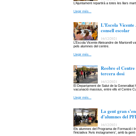
L’Ajuntament repartirà a totes les llars m
Llegir més...
L’Escola Vicente
consell escolar
16/12/2021
L’Escola Vicente Aleixandre de Martorell va
pels alumnes del centre.
Llegir més...
Reobre el Centre 
tercera dosi
16/12/2021
El Departament de Salut de la Generalitat
vacunació massius, entre ells el Centre Cul
Llegir més...
La gent gran s’en
d’alumnes del PF
16/12/2021
Els alumnes del Programa de Formació i In
l’iniciativa ‘Avis instagramers’, amb la gent 