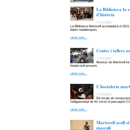
La Biblioteca fa e
d’història
17/12/2021
La Biblioteca Martorell acomiadarà el 2021 
dates nadalenques.
Llegir més...
Contes i tallers 
17/12/2021
Museus de Martorell ha
Nadal molt present.
Llegir més...
L’hostaleria mart
17/12/2021
Els locals de restaurac
l’obligatorietat de fer servir el passaport C
Llegir més...
Martorell acull e
masculí