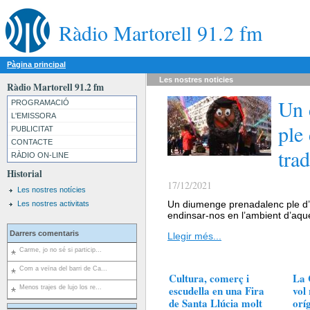
Ràdio Martorell 91.2 fm
Pàgina principal
Les nostres
noticies
Ràdio Martorell 91.2 fm
Un 
PROGRAMACIÓ
L'EMISSORA
ple 
PUBLICITAT
CONTACTE
trad
RÀDIO ON-LINE
Historial
17/12/2021
Les nostres notícies
Un diumenge prenadalenc ple d’a
Les nostres activitats
endinsar-nos en l’ambient d’aqu
Darrers comentaris
Llegir més...
Carme, jo no sé si particip...
Com a veïna del barri de Ca...
Cultura, comerç i
La 
escudella en una Fira
vol
Menos trajes de lujo los re...
de Santa Llúcia molt
orí