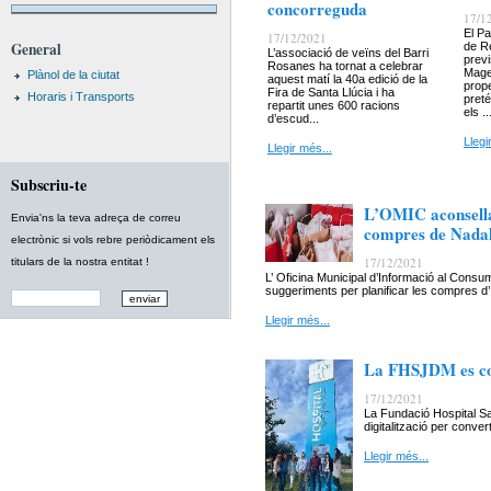
concorreguda
17/1
El Pa
17/12/2021
General
de Re
L’associació de veïns del Barri
previ
Rosanes ha tornat a celebrar
Mages
Plànol de la ciutat
aquest matí la 40a edició de la
prope
Fira de Santa Llúcia i ha
Horaris i Transports
preté
repartit unes 600 racions
els ..
d’escud...
Llegi
Llegir més...
Subscriu-te
L’OMIC aconsella
Envia'ns la teva adreça de correu
compres de Nada
electrònic si vols rebre periòdicament els
17/12/2021
titulars de la nostra entitat !
L’ Oficina Municipal d’Informació al Cons
suggeriments per planificar les compres d’.
Llegir més...
La FHSJDM es con
17/12/2021
La Fundació Hospital S
digitalització per conve
Llegir més...