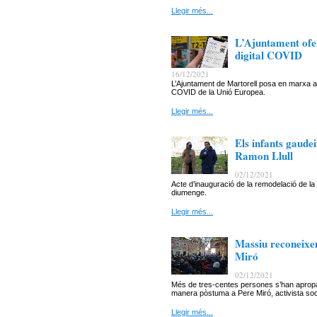
Llegir més...
L’Ajuntament ofer
digital COVID
16/12/2021
L’Ajuntament de Martorell posa en marxa aqu
COVID de la Unió Europea.
Llegir més...
Els infants gaude
Ramon Llull
02/12/2021
Acte d’inauguració de la remodelació de la
diumenge.
Llegir més...
Massiu reconeixem
Miró
02/12/2021
Més de tres-centes persones s’han apropat
manera pòstuma a Pere Miró, activista soci
Llegir més...