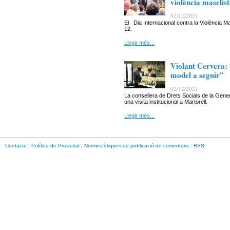
violència masclis
02/12/2021
El Dia Internacional contra la Violència
12.
Llegir més...
Violant Cervera: 
model a seguir”
02/12/2021
La consellera de Drets Socials de la Gener
una visita institucional a Martorell.
Llegir més...
Contacte
|
Política de Privacitat
|
Normes ètiques de publicació de comentaris
|
RSS