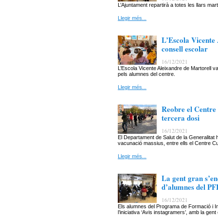
L’Ajuntament repartirà a totes les llars m
Llegir més...
L’Escola Vicente
consell escolar
16/12/2021
L’Escola Vicente Aleixandre de Martorell va
pels alumnes del centre.
Llegir més...
Reobre el Centre 
tercera dosi
16/12/2021
El Departament de Salut de la Generalitat
vacunació massius, entre ells el Centre Cul
Llegir més...
La gent gran s’en
d’alumnes del PF
16/12/2021
Els alumnes del Programa de Formació i In
l’iniciativa ‘Avis instagramers’, amb la gent 