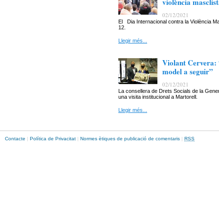
violència masclis
02/12/2021
El Dia Internacional contra la Violència
12.
Llegir més...
Violant Cervera: 
model a seguir”
02/12/2021
La consellera de Drets Socials de la Gener
una visita institucional a Martorell.
Llegir més...
Contacte
|
Política de Privacitat
|
Normes ètiques de publicació de comentaris
|
RSS