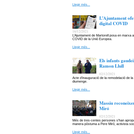
Llegir més...
L’Ajuntament ofer
digital COVID
16/12/2021
L’Ajuntament de Martorell posa en marxa aqu
COVID de la Unió Europea.
Llegir més...
Els infants gaude
Ramon Llull
02/12/2021
Acte d’inauguració de la remodelació de la
diumenge.
Llegir més...
Massiu reconeixem
Miró
02/12/2021
Més de tres-centes persones s’han apropat
manera pòstuma a Pere Miró, activista soci
Llegir més...