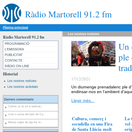
Ràdio Martorell 91.2 fm
Pàgina principal
Les nostres
noticies
Ràdio Martorell 91.2 fm
Un 
PROGRAMACIÓ
L'EMISSORA
ple 
PUBLICITAT
CONTACTE
trad
RÀDIO ON-LINE
Historial
17/12/2021
Les nostres notícies
Un diumenge prenadalenc ple d’a
Les nostres activitats
endinsar-nos en l’ambient d’aqu
Darrers comentaris
Llegir més...
Carme, jo no sé si particip...
Com a veïna del barri de Ca...
Cultura, comerç i
La 
escudella en una Fira
vol
Menos trajes de lujo los re...
de Santa Llúcia molt
orí