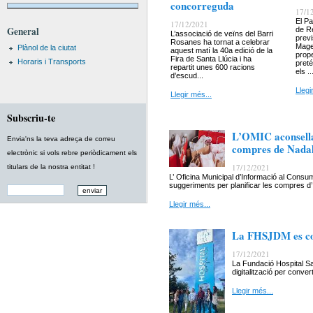
concorreguda
17/1
El Pa
17/12/2021
General
de Re
L’associació de veïns del Barri
previ
Rosanes ha tornat a celebrar
Mages
Plànol de la ciutat
aquest matí la 40a edició de la
prope
Fira de Santa Llúcia i ha
Horaris i Transports
preté
repartit unes 600 racions
els ..
d’escud...
Llegi
Llegir més...
Subscriu-te
L’OMIC aconsella
Envia'ns la teva adreça de correu
compres de Nada
electrònic si vols rebre periòdicament els
17/12/2021
titulars de la nostra entitat !
L’ Oficina Municipal d’Informació al Cons
suggeriments per planificar les compres d’.
Llegir més...
La FHSJDM es con
17/12/2021
La Fundació Hospital S
digitalització per conve
Llegir més...