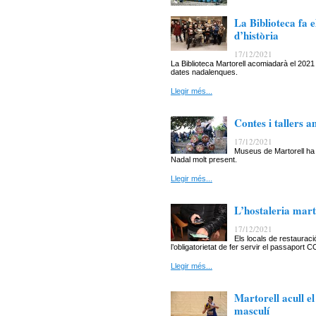
La Biblioteca fa e
d’història
17/12/2021
La Biblioteca Martorell acomiadarà el 2021 
dates nadalenques.
Llegir més...
Contes i tallers 
17/12/2021
Museus de Martorell ha
Nadal molt present.
Llegir més...
L’hostaleria mart
17/12/2021
Els locals de restaurac
l’obligatorietat de fer servir el passaport C
Llegir més...
Martorell acull e
masculí