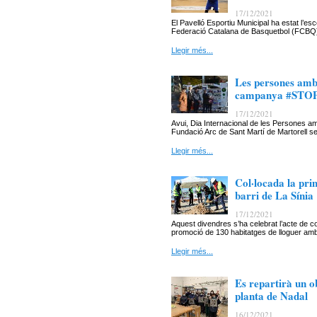
17/12/2021
El Pavelló Esportiu Municipal ha estat l’e
Federació Catalana de Basquetbol (FCBQ) h
Llegir més...
Les persones amb 
campanya #STOPL
17/12/2021
Avui, Dia Internacional de les Persones am
Fundació Arc de Sant Martí de Martorell
Llegir més...
Col·locada la pri
barri de La Sínia
17/12/2021
Aquest divendres s’ha celebrat l’acte de col
promoció de 130 habitatges de lloguer amb
Llegir més...
Es repartirà un ob
planta de Nadal
16/12/2021