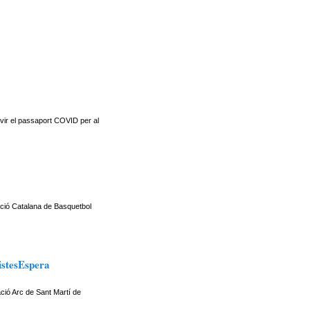
rvir el passaport COVID per al
ació Catalana de Basquetbol
istesEspera
ció Arc de Sant Martí de