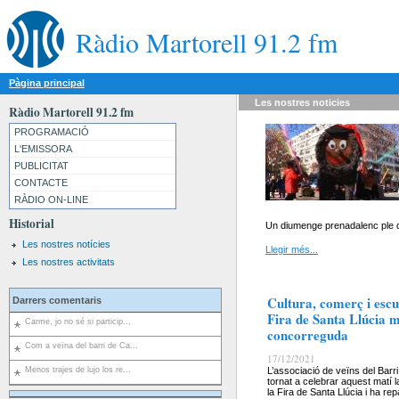
Ràdio Martorell 91.2 fm
Pàgina principal
Les nostres
noticies
Ràdio Martorell 91.2 fm
PROGRAMACIÓ
L'EMISSORA
PUBLICITAT
CONTACTE
RÀDIO ON-LINE
Historial
Un diumenge prenadalenc ple d’
Les nostres notícies
Llegir més...
Les nostres activitats
Cultura, comerç i escu
Darrers comentaris
Fira de Santa Llúcia m
Carme, jo no sé si particip...
concorreguda
Com a veïna del barri de Ca...
17/12/2021
Menos trajes de lujo los re...
L’associació de veïns del Bar
tornat a celebrar aquest matí l
la Fira de Santa Llúcia i ha rep