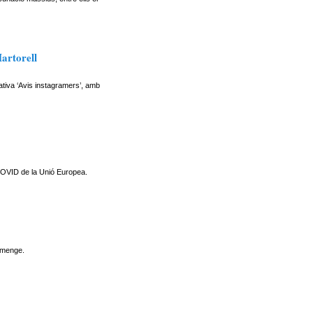
artorell
ativa ‘Avis instagramers’, amb
l COVID de la Unió Europea.
iumenge.