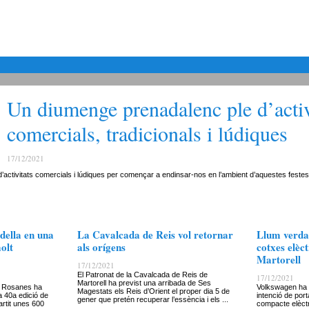
Un diumenge prenadalenc ple d’activ
comercials, tradicionals i lúdiques
17/12/2021
activitats comercials i lúdiques per començar a endinsar-nos en l’ambient d’aquestes festes
della en una
La Cavalcada de Reis vol retornar
Llum verda
olt
als orígens
cotxes elèct
Martorell
17/12/2021
El Patronat de la Cavalcada de Reis de
17/12/2021
Martorell ha previst una arribada de Ses
ri Rosanes ha
Volkswagen ha c
Magestats els Reis d’Orient el proper dia 5 de
a 40a edició de
intenció de port
gener que pretén recuperar l’essència i els ...
artit unes 600
compacte elèctri