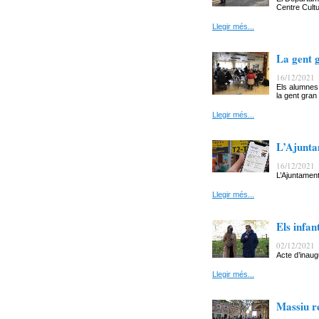
Centre Cultu
Llegir més...
La gent 
16/12/2021
Els alumnes 
la gent gran 
Llegir més...
L’Ajuntam
16/12/2021
L’Ajuntament
Llegir més...
Els infa
02/12/2021
Acte d’inaug
Llegir més...
Massiu r