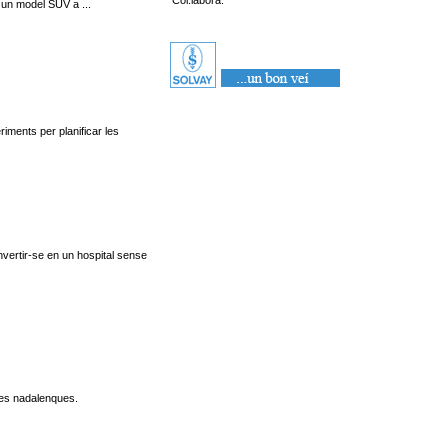
Col.labora:
i un model SUV a ...
iments per planificar les
vertir-se en un hospital sense
ates nadalenques.