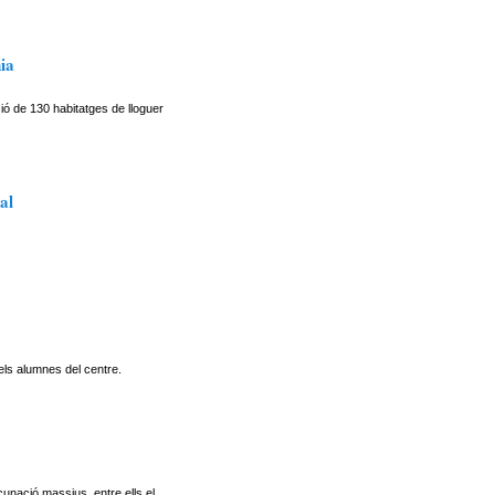
ia
ció de 130 habitatges de lloguer
al
els alumnes del centre.
unació massius, entre ells el