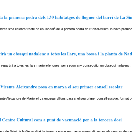
a la primera pedra dels 130 habitatges de lloguer del barri de La Sín
dres s’ha celebrat l’acte de col·locació de la primera pedra de l’Edifici Atrium, la nova promo
irà un obsequi nadalenc a totes les llars, una bossa i la planta de Nad
 repartirà a totes les llars martorellenques, per segon any consecutiu, un obsequi nadalenc.
 Vicente Aleixandre posa en marxa el seu primer consell escolar
ente Aleixandre de Martorell va engegar dilluns passat el seu primer consell escolar, format p
 Centre Cultural com a punt de vacunació per a la tercera dosi
nt de Salut de la Generalitat ha tornat a posar en marxa aquest dimecres els centres de vac