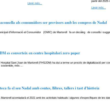
partir del 2025 
Llegir més...
Llegir més...
consella als consumidors ser previsors amb les compres de Nadal
unicipal d’Informació al Consumidor (OMIC) de Martorell fa un decàleg de consells i sugger
M es converteix en centre hospitalari zero paper
Hospital Sant Joan de Martorell (FHSJDM) ha dut a terme un procés de digitalització per con
sostenible, més ...
teca fa el seu Nadal amb contes, llibres, tallers i tast d’història
a Martorell acomiadarà el 2021 amb les activitats habituals i algunes d’específiques de les d