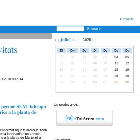
Contacte
Buscar >
Juliol
2020
itats
Dl
Dm
Dc
Dj
Dv
Ds
Dg
29
30
01
02
03
04
05
06
07
08
09
10
11
12
13
14
15
16
17
18
19
20
21
22
23
24
25
26
. De 10.00 a 14.
27
28
29
30
31
01
02
Un producte de:
 perquè SEAT fabriqui
rics a la planta de
onfirmat aquest dijous la seva
ar la fabricació d’un vehicle
c a la planta de Martorell a