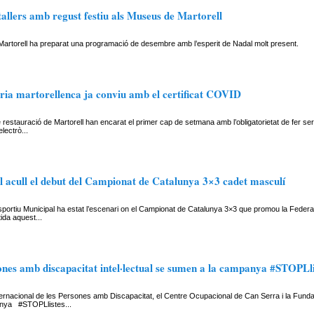
tallers amb regust festiu als Museus de Martorell
artorell ha preparat una programació de desembre amb l’esperit de Nadal molt present.
eria martorellenca ja conviu amb el certificat COVID
e restauració de Martorell han encarat el primer cap de setmana amb l’obligatorietat de fer se
electrò...
l acull el debut del Campionat de Catalunya 3×3 cadet masculí
sportiu Municipal ha estat l’escenari on el Campionat de Catalunya 3×3 que promou la Feder
ida aquest...
ones amb discapacitat intel·lectual se sumen a la campanya #STOPLl
ternacional de les Persones amb Discapacitat, el Centre Ocupacional de Can Serra i la Funda
anya #STOPLlistes...