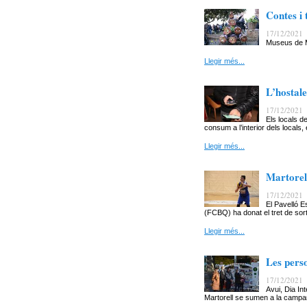
Contes i 
17/12/2021
Museus de M
Llegir més...
L’hostal
17/12/2021
Els locals d
consum a l’interior dels locals, 
Llegir més...
Martorel
17/12/2021
El Pavelló E
(FCBQ) ha donat el tret de sort
Llegir més...
Les pers
17/12/2021
Avui, Dia In
Martorell se sumen a la camp