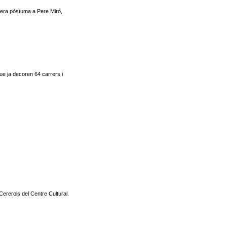
nera pòstuma a Pere Miró,
ue ja decoren 64 carrers i
Cererols del Centre Cultural.