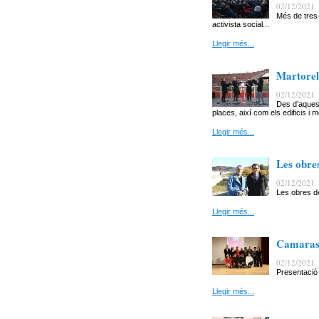
02/12/2021
Més de tres
activista social...
Llegir més...
Martorell
02/12/2021
Des d’aquest
places, així com els edificis i 
Llegir més...
Les obre
02/12/2021
Les obres d
Llegir més...
Camarasa,
02/12/2021
Presentació 
Llegir més...