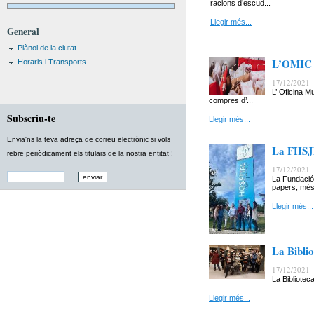
racions d’escud...
Llegir més...
General
Plànol de la ciutat
L’OMIC a
Horaris i Transports
17/12/2021
L’ Oficina M
compres d’...
Subscriu-te
Llegir més...
Envia'ns la teva adreça de correu electrònic si vols
La FHSJD
rebre periòdicament els titulars de la nostra entitat !
17/12/2021
La Fundació 
papers, més 
Llegir més...
La Biblio
17/12/2021
La Bibliotec
Llegir més...