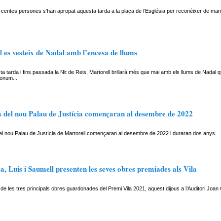
-centes persones s’han apropat aquesta tarda a la plaça de l’Església per reconèixer de ma
 es vesteix de Nadal amb l’encesa de llums
a tarda i fins passada la Nit de Reis, Martorell brillarà més que mai amb els llums de Nadal q
monum...
s del nou Palau de Justícia començaran al desembre de 2022
el nou Palau de Justícia de Martorell començaran al desembre de 2022 i duraran dos anys.
 Luis i Saumell presenten les seves obres premiades als Vila
de les tres principals obres guardonades del Premi Vila 2021, aquest dijous a l’Auditori Joan 