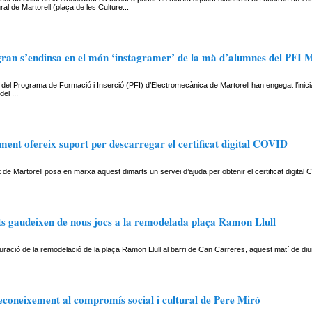
ral de Martorell (plaça de les Culture...
gran s’endinsa en el món ‘instagramer’ de la mà d’alumnes del PFI M
del Programa de Formació i Inserció (PFI) d’Electromecànica de Martorell han engegat l’inici
del ...
ent ofereix suport per descarregar el certificat digital COVID
 de Martorell posa en marxa aquest dimarts un servei d’ajuda per obtenir el certificat digita
nts gaudeixen de nous jocs a la remodelada plaça Ramon Llull
uració de la remodelació de la plaça Ramon Llull al barri de Can Carreres, aquest matí de d
econeixement al compromís social i cultural de Pere Miró