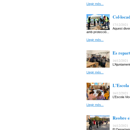
Llegir més...
Col·locad
17/12/2021
Aquest diven
amb protecció...
Llegir més...
Es repart
16/12/2021
L’Ajuntament
Llegir més...
L’Escola
16/12/2021
L’Escola Vic
Llegir més...
Reobre el
16/12/2021
El Departame