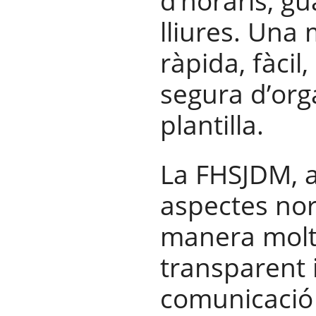
d’horaris, gu
lliures. Una
ràpida, fàcil,
segura d’orga
plantilla.
La FHSJDM, a
aspectes no
manera molt 
transparent i
comunicaci