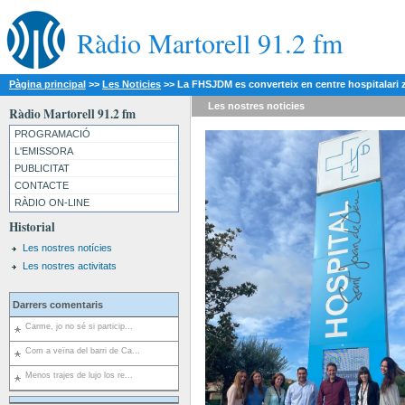
Ràdio Martorell 91.2 fm
Pàgina principal
>>
Les Noticies
>>
La FHSJDM es converteix en centre hospitalari 
Les nostres
noticies
Ràdio Martorell 91.2 fm
PROGRAMACIÓ
L'EMISSORA
PUBLICITAT
CONTACTE
RÀDIO ON-LINE
Historial
Les nostres notícies
Les nostres activitats
Darrers comentaris
Carme, jo no sé si particip...
Com a veïna del barri de Ca...
Menos trajes de lujo los re...