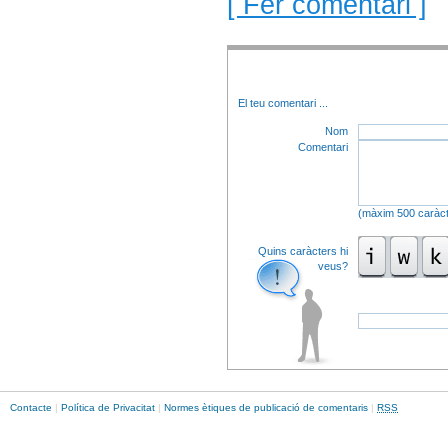
[ Fer comentari ]
El teu comentari
...
Nom
Comentari
(màxim 500 caràct
Quins caràcters hi
veus?
Contacte
|
Política de Privacitat
|
Normes ètiques de publicació de comentaris
|
RSS