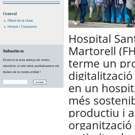
General
Plànol de la ciutat
Horaris i Transports
Hospital San
Martorell (F
Subscriu-te
terme un pr
Envia'ns la teva adreça de correu
electrònic si vols rebre periòdicament els
digitalitzaci
titulars de la nostra entitat !
en un hospit
més sosteni
productiu i
organització