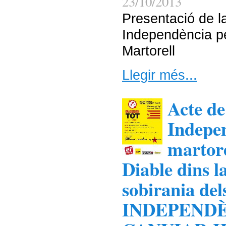
23/10/2013
Presentació de 
Independència pe
Martorell
Llegir més...
Acte de
Indepen
martore
Diable dins 
sobirania del
INDEPENDÈ