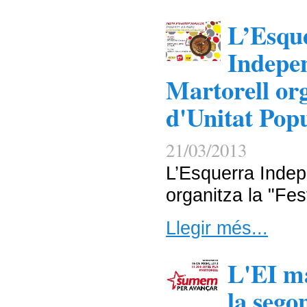
L’Esqu
Indepen
Martorell org
d'Unitat Pop
21/03/2013
L’Esquerra Indep
organitza la "Fes
Llegir més...
L'EI ma
la seg