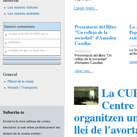
Historial
Les nostres notícies
Llegir més...
Les nostres activitats
Presentació del llibre
La 
Darrers comentaris
"Un reflejo de la
Pop
un any més FELICITATS per p...
sociedad" d'Amadeu
èxi
Casellas
arrikitaun!
10/0
La 3
sembla ser que es terra neu...
10/06/2014
arrib
Presentació del llibre "Un
reflejo de la sociedad"
Llegi
d'Amadeu Casellas
Llegir més...
General
Plànol de la ciutat
La CUP 
Horaris i Transports
Centre 
Subscriu-te
organitzen un
Envia'ns la teva adreça de correu
llei de l'avor
electrònic si vols rebre periòdicament els
titulars de la nostra entitat !