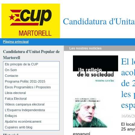
Candidatura d'Unita
Pàgina principal
Les nostres
noticies
Candidatura d'Unitat Popular de
Martorell
El 
Els principis de la CUP
aco
On Som
Contacte
de 
Programa Polític 2011-2015
Eixos Programàtics i Propostes
les
Llista electoral
Falca Electoral
esp
Videos campanya electoral
L'Esquerra Independentista
16/06/2
Enllaços
Ajuda'ns econòmicament
El loca
Cupaires amb blog
25 anys
espanyol