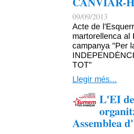
CANVIAR-
09/09/2013
Acte de l'Esquer
martorellenca al 
campanya "Per la
INDEPENDÈNCI
TOT"
Llegir més...
L'EI de
organit
Assemblea d'