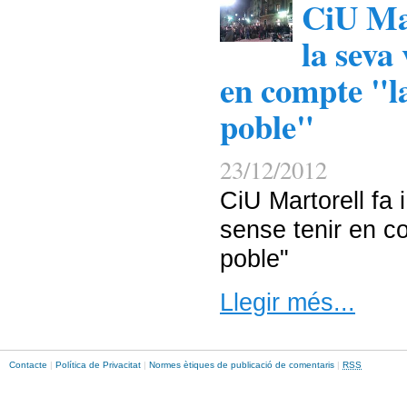
CiU Mar
la seva
en compte "l
poble"
23/12/2012
CiU Martorell fa 
sense tenir en co
poble"
Llegir més...
Contacte
|
Política de Privacitat
|
Normes ètiques de publicació de comentaris
|
RSS