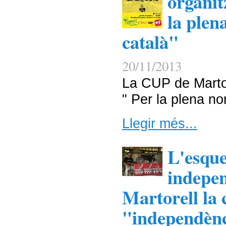
organit
la plen
català"
20/11/2013
La CUP de Martor
" Per la plena no
Llegir més...
L'esqu
indepen
Martorell la
"independènc