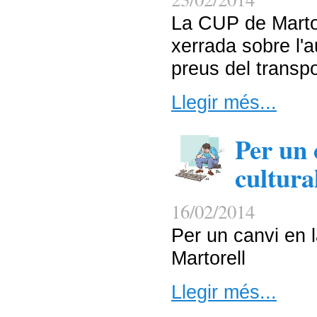
La CUP de Martor
xerrada sobre l'
preus del transpo
Llegir més...
Per un 
cultura
16/02/2014
Per un canvi en l
Martorell
Llegir més...