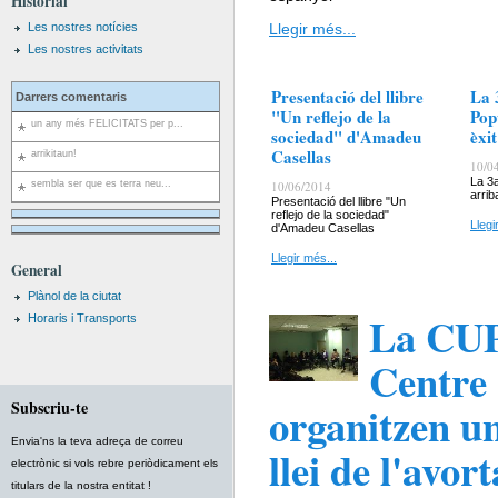
Historial
Les nostres notícies
Llegir més...
Les nostres activitats
Presentació del llibre
La 
Darrers comentaris
"Un reflejo de la
Pop
un any més FELICITATS per p...
sociedad" d'Amadeu
èxi
Casellas
arrikitaun!
10/0
La 3
sembla ser que es terra neu...
10/06/2014
arrib
Presentació del llibre "Un
reflejo de la sociedad"
Llegi
d'Amadeu Casellas
Llegir més...
General
Plànol de la ciutat
La CUP 
Horaris i Transports
Centre 
Subscriu-te
organitzen un
Envia'ns la teva adreça de correu
llei de l'avor
electrònic si vols rebre periòdicament els
titulars de la nostra entitat !