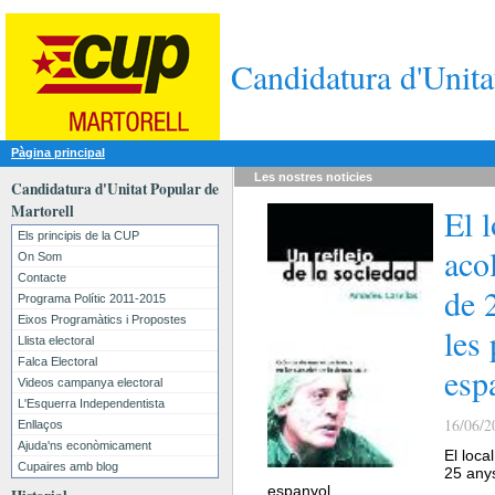
Candidatura d'Unita
Pàgina principal
Les nostres
noticies
Candidatura d'Unitat Popular de
Martorell
El 
Els principis de la CUP
aco
On Som
Contacte
de 
Programa Polític 2011-2015
Eixos Programàtics i Propostes
les
Llista electoral
Falca Electoral
esp
Videos campanya electoral
L'Esquerra Independentista
16/06/2
Enllaços
Ajuda'ns econòmicament
El loca
Cupaires amb blog
25 anys
espanyol