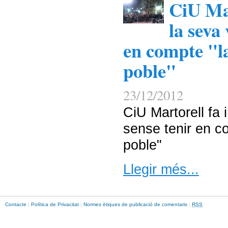
CiU Mar
la seva
en compte "l
poble"
23/12/2012
CiU Martorell fa 
sense tenir en co
poble"
Llegir més...
Contacte
|
Política de Privacitat
|
Normes ètiques de publicació de comentaris
|
RSS