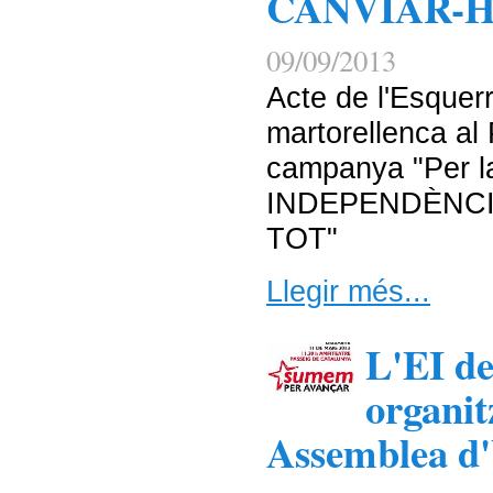
CANVIAR-
09/09/2013
Acte de l'Esquer
martorellenca al 
campanya "Per la
INDEPENDÈNCI
TOT"
Llegir més...
L'EI de
organit
Assemblea d'