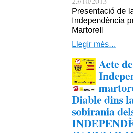
23/10/2013
Presentació de 
Independència pe
Martorell
Llegir més...
Acte de
Indepen
martore
Diable dins 
sobirania del
INDEPENDÈ