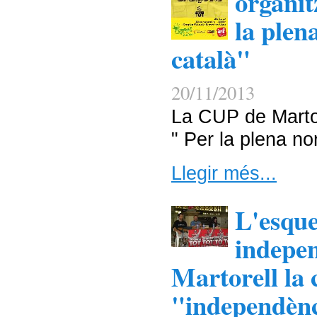
organit
la plen
català"
20/11/2013
La CUP de Martor
" Per la plena no
Llegir més...
L'esqu
indepen
Martorell la
"independènc