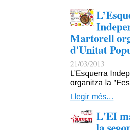
L’Esqu
Indepen
Martorell org
d'Unitat Pop
21/03/2013
L’Esquerra Indep
organitza la "Fes
Llegir més...
L'EI ma
la seg