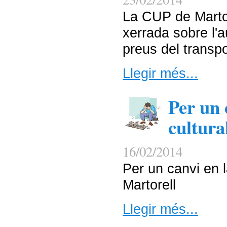
La CUP de Martor
xerrada sobre l'
preus del transpo
Llegir més...
Per un 
cultura
16/02/2014
Per un canvi en l
Martorell
Llegir més...