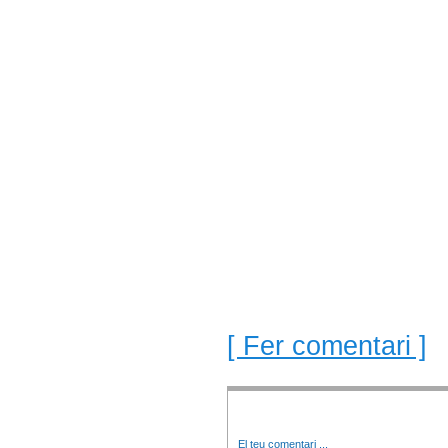
[ Fer comentari ]
El teu comentari
...