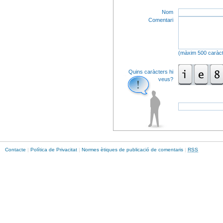
Nom
Comentari
(màxim 500 caràct
Quins caràcters hi
veus?
Contacte
|
Política de Privacitat
|
Normes ètiques de publicació de comentaris
|
RSS