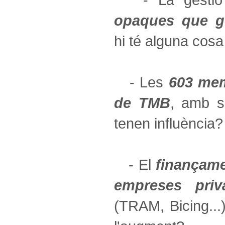
opaques que ge
hi té alguna cos
- Les
603 mem
de TMB
, amb sa
tenen influència?
- El
finançame
empreses priv
(TRAM, Bicing...