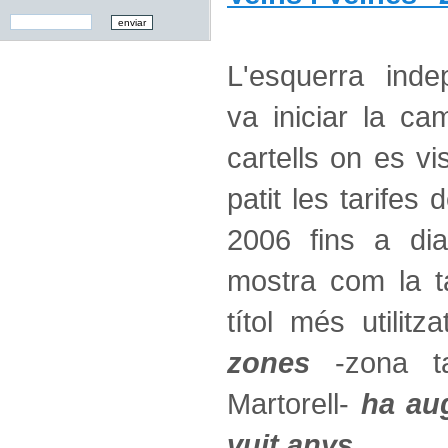
L'esquerra inde
va iniciar la c
cartells on es vi
patit les tarifes 
2006 fins a di
mostra com la t
títol més utilit
zones
-zona ta
Martorell-
ha au
vuit anys
.