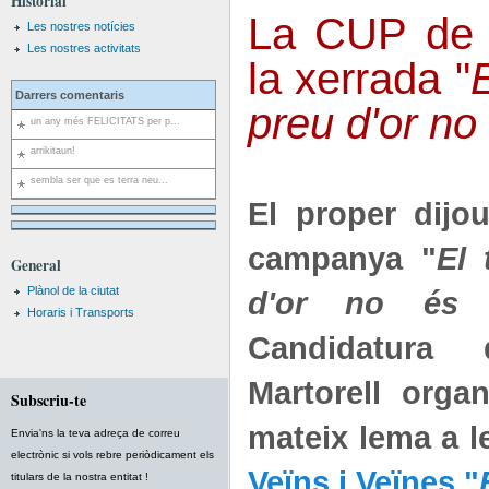
Historial
La CUP de M
Les nostres notícies
Les nostres activitats
la xerrada "
E
Darrers comentaris
preu d'or no
un any més FELICITATS per p...
arrikitaun!
sembla ser que es terra neu...
El proper dijou
campanya "
El 
General
Plànol de la ciutat
d'or no és t
Horaris i Transports
Candidatura 
Martorell organ
Subscriu-te
mateix lema a le
Envia'ns la teva adreça de correu
electrònic si vols rebre periòdicament els
Veïns i Veïnes "
titulars de la nostra entitat !