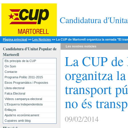
Candidatura d'Unita
Pàgina principal
>>
Les Noticies
>>
La CUP de Martorell organitza la xerrada "El tra
Les nostres
noticies
Candidatura d'Unitat Popular de
Martorell
La CUP de 
Els principis de la CUP
On Som
organitza la
Contacte
Programa Polític 2011-2015
transport pú
Eixos Programàtics i Propostes
Llista electoral
Falca Electoral
no és transp
Videos campanya electoral
L'Esquerra Independentista
Enllaços
Ajuda'ns econòmicament
09/02/2014
Cupaires amb blog