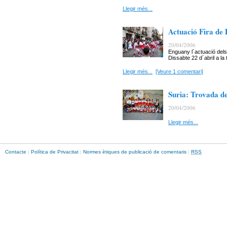
Llegir més...
Actuació Fira de
20/04/2006
Enguany l´actuació dels
Dissabte 22 d´abril a la 
Llegir més...
[Veure 1 comentari]
Suria: Trovada d
20/04/2006
Llegir més...
Contacte
|
Política de Privacitat
|
Normes ètiques de publicació de comentaris
|
RSS