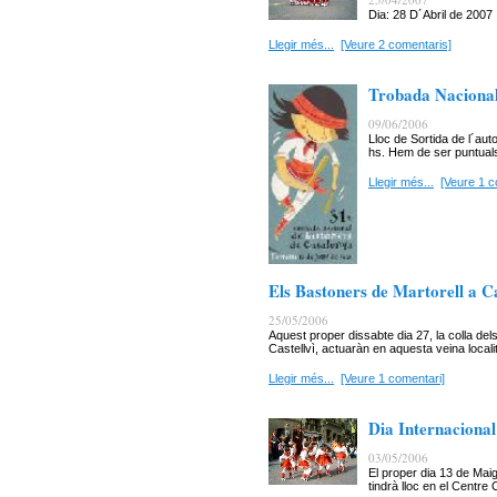
Dia: 28 D´Abril de 2007
Llegir més...
[Veure 2 comentaris]
Trobada Nacional
09/06/2006
Lloc de Sortida de l´au
hs. Hem de ser puntual
Llegir més...
[Veure 1 c
Els Bastoners de Martorell a Ca
25/05/2006
Aquest proper dissabte dia 27, la colla del
Castellvì, actuaràn en aquesta veina localita
Llegir més...
[Veure 1 comentari]
Dia Internacional
03/05/2006
El proper dia 13 de Maig
tindrà lloc en el Centre C