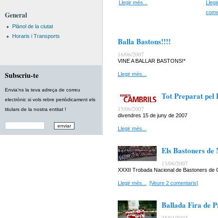
Llegir més...
Llegi
come
General
Plànol de la ciutat
Horaris i Transports
Balla Bastons!!!!
16/06/2007
VINE A BALLAR BASTONS!*
Subscriu-te
Llegir més...
Envia'ns la teva adreça de correu
Tot Preparat pel 
electrònic si vols rebre periòdicament els
15/06/2007
titulars de la nostra entitat !
divendres 15 de juny de 2007
Llegir més...
Els Bastoners de 
13/06/2007
XXXII Trobada Nacional de Bastoners de 
Llegir més...
[Veure 2 comentaris]
Ballada Fira de 
25/04/2007