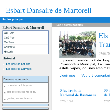
Esbart Dansaire de Martorell
Pàgina principal
Les nostres
noticies
Esbart Dansaire de Martorell
Els
Qui Som
Què Fem
Tra
On Som
Contacte
Historia
07/06/2
Historial
El passat dissabte dia 6 de Juny,
Poliesportiva Municipal, La Tram
Les nostres notícies
estels, xapes, joguines amb mate
Les nostres activitats
Llegir més...
[Veure 3 comentari
Darrers comentaris
ho veu fer molt be genial
34a. Trobada
33 
pero que bien que nos lo pa...
Nacional de Bastoners
de 
gracies, vau ser la festa
07/06/2009
27/0