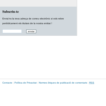
Subscriu-te
Envia'ns la teva adreça de correu electrònic si vols rebre
periòdicament els titulars de la nostra entitat !
Contacte
|
Política de Privacitat
|
Normes ètiques de publicació de comentaris
|
RSS