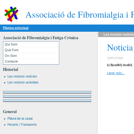
Associació de Fibromialgia i 
Pàgina principal
Les nostres
noticie
Associació de Fibromialgia i Fatiga Crònica
Noticia
Qui Som
Què Fem
On Som
30/03/2006
Contacte
kj fljsadlkfj dsa
Historial
Llegir més...
Les nostres notícies
Les nostres activitats
General
Plànol de la ciutat
Horaris i Transports