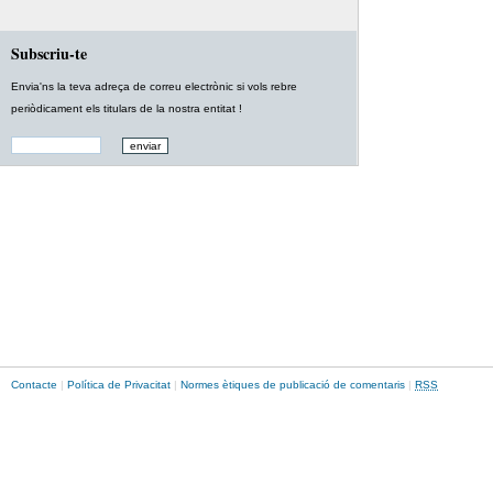
Subscriu-te
Envia'ns la teva adreça de correu electrònic si vols rebre
periòdicament els titulars de la nostra entitat !
Contacte
|
Política de Privacitat
|
Normes ètiques de publicació de comentaris
|
RSS