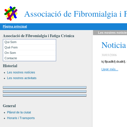
Associació de Fibromialgia i 
Pàgina principal
Les nostres
noticie
Associació de Fibromialgia i Fatiga Crònica
Noticia
Qui Som
Què Fem
On Som
30/03/2006
Contacte
kj fljsadlkfj dsa
Historial
Llegir més...
Les nostres notícies
Les nostres activitats
General
Plànol de la ciutat
Horaris i Transports